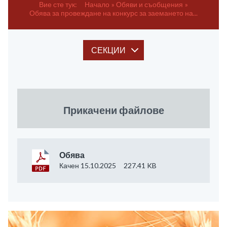
Вие сте тук:
Начало
Обяви и съобщения
Обява за провеждане на конкурс за заемането на...
СЕКЦИИ
Прикачени файлове
Обява
Качен 15.10.2025
227.41 KB