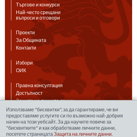
Търгове и конкурси
Най-често срещани
въпроси и отговори
Проекти
За Общината
Контакти
Избори
ОИК
Правна консултация
Достъпност
Защита на личните данни
Антикорупция
Използваме "бисквитки", за да гарантираме, че ви
предоставяме услугите си по възможно най-добрия
Връзки
начин на този уебсайт. За да научите повече за
"бисквитките" и как обработваме личните данни,
посетете страницата
Защита на личните данни
.
Правила за ползване на сайта