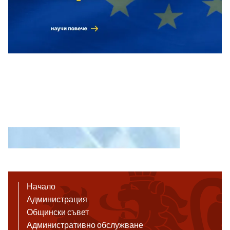
Начало
Администрация
Общински съвет
Административно обслужване