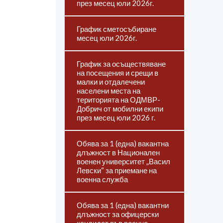
през месец юли 2026г.
График сметосъбиране
месец юли 2026г.
График за осъществяване
на посещения и срещи в
малки и отдалечени
населени места на
територията на ОДМВР-
Добрич от мобилни екипи
през месец юли 2026 г.
Обява за 1 (една) вакантна
длъжност в Национален
военен университет „Васил
Левски“ за приемане на
военна служба
Обява за 1 (една) вакантни
длъжност за офицерски