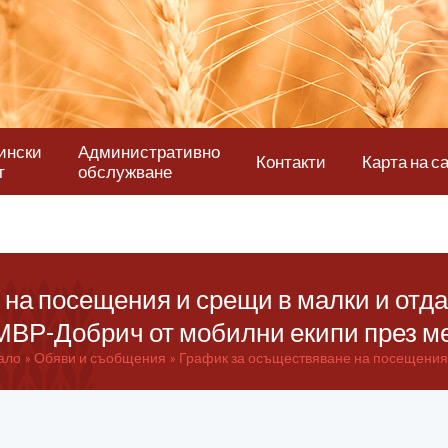
ински
Административно
Контакти
Карта на с
т
обслужване
на посещения и срещи в малки и отд
МВР-Добрич от мобилни екипи през ме
ало
Обяви и съобщения
График за осъществяване на посещения и