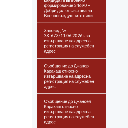
кандидат във военно
формирование 34690 –
Добри дол от състава на
Военновъздушните сили
Заповед №
ЗК-673/11.06.2026г. за
извършване на адресна
регистрация на служебен
адрес
Съобщение до Джанер
Каракаш относно
извършване на адресна
регистрация на служебен
адрес
Съобщение до Джансел
Каракаш относно
извършване на адресна
регистрация на служебен
адрес