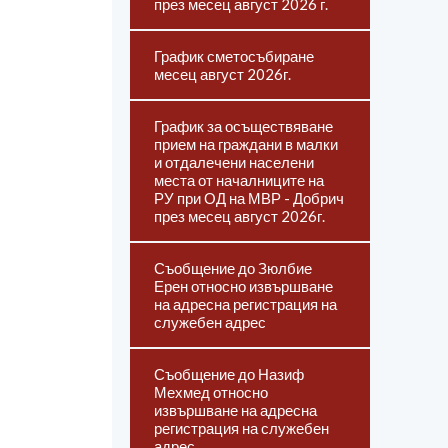
през месец август 2026 г.
График сметосъбиране
месец август 2026г.
График за осъществяване
прием на граждани в малки
и отдалечени населени
места от началниците на
РУ при ОД на МВР - Добрич
през месец август 2026г.
Съобщение до Зюлбие
Ерен относно извършване
на адресна регистрация на
служебен адрес
Съобщение до Назиф
Мехмед относно
извършване на адресна
регистрация на служебен
адрес