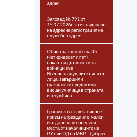
адрес
Заповед № 791 от
15.07.2026г. за извършване
на адресна регистрация на
служебен адрес
Обява за заемане на 45
(четиридесет и пет)
вакантни длъжности за
войници във
Военновъздушните сили от
лица, завършили
граждански средни или
висши училища в страната
и в чужбина
График за осъществяване
прием на граждани в малки
и отдалечени населени
места от началниците на
РУ при ОД на МВР - Добрич