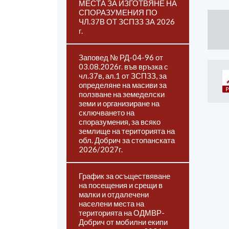
МЕСТА ЗА ИЗГОТВЯНЕ НА
СПОРАЗУМЕНИЯ ПО
ЧЛ.37В ОТ ЗСПЗЗ ЗА 2026
г.
Заповед № РД-04-96 от
03.08.2026г. във връзка с
чл.37в, ал.1 от ЗСПЗЗ, за
определяне на масиви за
ползване на земеделски
земи и организиране на
сключването на
споразумения, за всяко
землище на територията на
обл. Добрич за стопанската
2026/2027г.
График за осъществяване
на посещения и срещи в
малки и отдалечени
населени места на
територията на ОДМВР-
Добрич от мобилни екипи