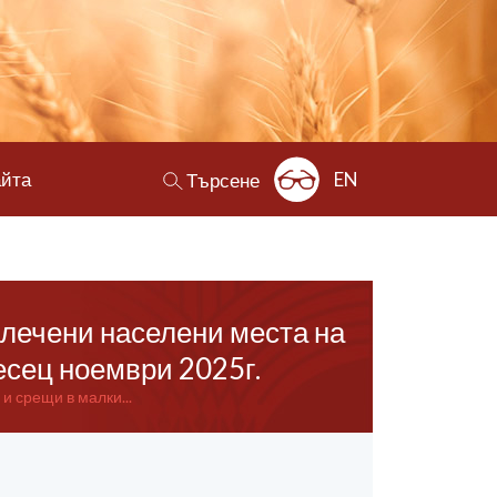
айта
EN
Търсене
алечени населени места на
сец ноември 2025г.
 срещи в малки...