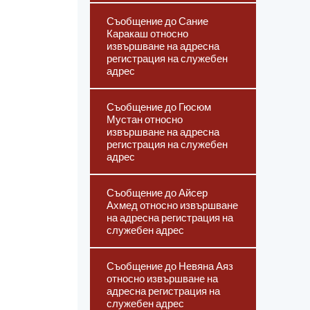
Съобщение до Сание
Каракаш относно
извършване на адресна
регистрация на служебен
адрес
Съобщение до Гюсюм
Мустан относно
извършване на адресна
регистрация на служебен
адрес
Съобщение до Айсер
Ахмед относно извършване
на адресна регистрация на
служебен адрес
Съобщение до Невяна Аяз
относно извършване на
адресна регистрация на
служебен адрес