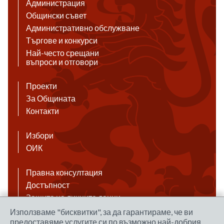
Администрация
Общински съвет
Административно обслужване
Търгове и конкурси
Най-често срещани
въпроси и отговори
Проекти
За Общината
Контакти
Избори
ОИК
Правна консултация
Достъпност
Защита на личните данни
Антикорупция
Използваме "бисквитки", за да гарантираме, че ви
предоставяме услугите си по възможно най-добрия
Връзки