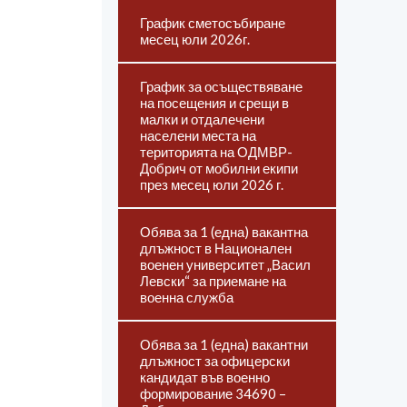
График сметосъбиране
месец юли 2026г.
График за осъществяване
на посещения и срещи в
малки и отдалечени
населени места на
територията на ОДМВР-
Добрич от мобилни екипи
през месец юли 2026 г.
Обява за 1 (една) вакантна
длъжност в Национален
военен университет „Васил
Левски“ за приемане на
военна служба
Обява за 1 (една) вакантни
длъжност за офицерски
кандидат във военно
формирование 34690 –