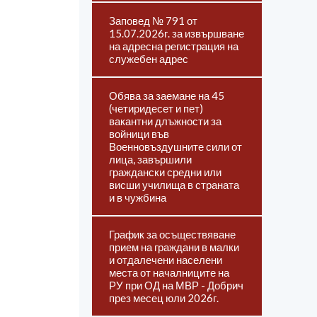
Заповед № 791 от
15.07.2026г. за извършване
на адресна регистрация на
служебен адрес
Обява за заемане на 45
(четиридесет и пет)
вакантни длъжности за
войници във
Военновъздушните сили от
лица, завършили
граждански средни или
висши училища в страната
и в чужбина
График за осъществяване
прием на граждани в малки
и отдалечени населени
места от началниците на
РУ при ОД на МВР - Добрич
през месец юли 2026г.