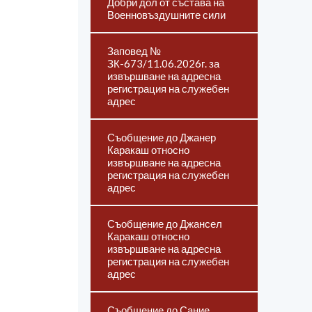
Добри дол от състава на
Военновъздушните сили
Заповед №
ЗК-673/11.06.2026г. за
извършване на адресна
регистрация на служебен
адрес
Съобщение до Джанер
Каракаш относно
извършване на адресна
регистрация на служебен
адрес
Съобщение до Джансел
Каракаш относно
извършване на адресна
регистрация на служебен
адрес
Съобщение до Сание