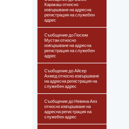
Каракаш относно
извършване на адресна
регистрация на служебен
адрес
Съобщение до Гюсюм
Мустан относно
извършване на адресна
регистрация на служебен
адрес
Съобщение до Айсер
Ахмед относно извършване
на адресна регистрация на
служебен адрес
Съобщение до Невяна Аяз
относно извършване на
адресна регистрация на
служебен адрес