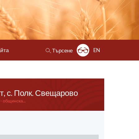
айта
EN
Търсене
, с. Полк. Свещарово
- общинска...