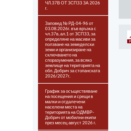
ЧЛ.37В ОТ ЗСПЗЗ ЗА 2026
г.
Заповед № РД-04-96 от
03.08.2026г. във връзка с
чл.37в, ал.1 от ЗСПЗЗ, за
определяне на масиви за
ползване на земеделски
земи и организиране на
сключването на
споразумения, за всяко
землище на територията на
обл. Добрич за стопанската
2026/2027г.
График за осъществяване
на посещения и срещи в
малки и отдалечени
населени места на
територията на ОДМВР-
Добрич от мобилни екипи
през месец август 2026 г.