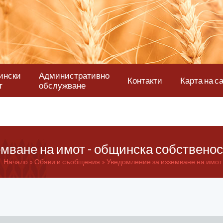
ински
Административно
Контакти
Карта на с
т
обслужване
мване на имот - общинска собственост
Начало
Обяви и съобщения
Уведомление за изземване на имот 