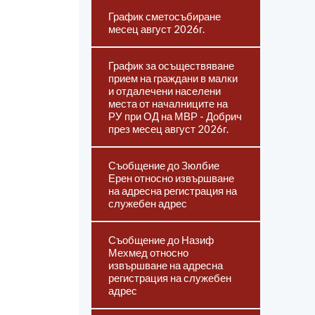
График сметосъбиране
месец август 2026г.
График за осъществяване
прием на граждани в малки
и отдалечени населени
места от началниците на
РУ при ОД на МВР - Добрич
през месец август 2026г.
Съобщение до Зюлбие
Ерен относно извършване
на адресна регистрация на
служебен адрес
Съобщение до Назиф
Мехмед относно
извършване на адресна
регистрация на служебен
адрес