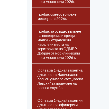
през месец юли 2026г.
График сметосъбиране
месец юли 2026г.
График за осъществяване
на посещения и срещи в
малки и отдалечени
населени места на
територията на ОДМВР-
Добрич от мобилни екипи
през месец юли 2026 г.
Обява за 1 (една) вакантна
длъжност в Национален
военен университет „Васил
Левски“ за приемане на
военна служба
Обява за 1 (една) вакантни
длъжност за офицерски