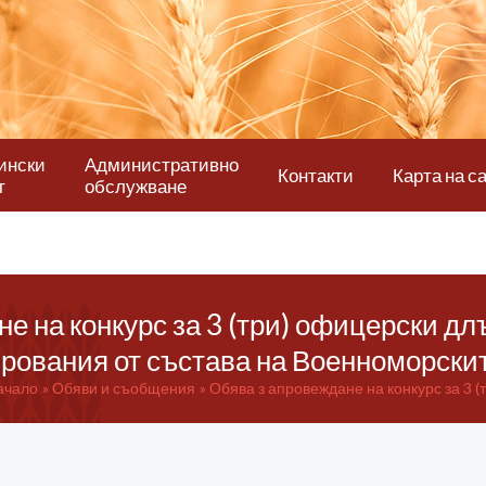
ински
Административно
Контакти
Карта на с
т
обслужване
е на конкурс за 3 (три) офицерски д
ования от състава на Военноморски
ачало
Обяви и съобщения
Обява з апровеждане на конкурс за 3 (т