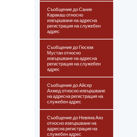
Съобщение до Сание
Каракаш относно
извършване на адресна
регистрация на служебен
адрес
Съобщение до Гюсюм
Мустан относно
извършване на адресна
регистрация на служебен
адрес
Съобщение до Айсер
Ахмед относно извършване
на адресна регистрация на
служебен адрес
Съобщение до Невяна Аяз
относно извършване на
адресна регистрация на
служебен адрес