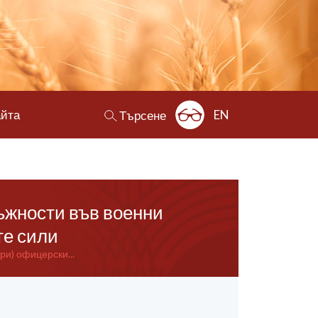
айта
EN
Търсене
лъжности във военни
те сили
ри) офицерски...