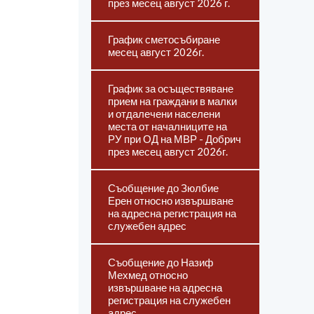
през месец август 2026 г.
График сметосъбиране
месец август 2026г.
График за осъществяване
прием на граждани в малки
и отдалечени населени
места от началниците на
РУ при ОД на МВР - Добрич
през месец август 2026г.
Съобщение до Зюлбие
Ерен относно извършване
на адресна регистрация на
служебен адрес
Съобщение до Назиф
Мехмед относно
извършване на адресна
регистрация на служебен
адрес