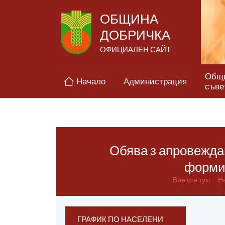
ОБЩИНА
ДОБРИЧКА
ОФИЦИАЛЕН САЙТ
Общ
Начало
Администрация
съве
Обява з апровеждан
формир
Вие сте тук:
Н
ГРАФИК ПО НАСЕЛЕНИ