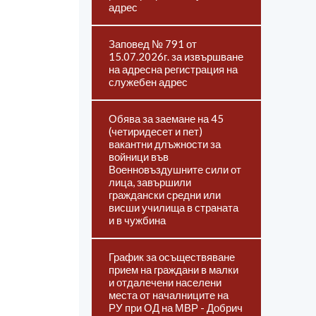
адрес
Заповед № 791 от
15.07.2026г. за извършване
на адресна регистрация на
служебен адрес
Обява за заемане на 45
(четиридесет и пет)
вакантни длъжности за
войници във
Военновъздушните сили от
лица, завършили
граждански средни или
висши училища в страната
и в чужбина
График за осъществяване
прием на граждани в малки
и отдалечени населени
места от началниците на
РУ при ОД на МВР - Добрич