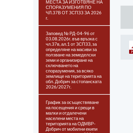
МЕСТА ЗА ИЗГОТВЯНЕ НА
СПОРАЗУМЕНИЯ ПО
ЧЛ.37В ОТ ЗСПЗЗ ЗА 2026
г.
Заповед № РД-04-96 от
03.08.2026г. във връзка с
чл.37в, ал.1 от ЗСПЗЗ, за
определяне на масиви за
ползване на земеделски
земи и организиране на
сключването на
споразумения, за всяко
землище на територията на
обл. Добрич за стопанската
2026/2027г.
График за осъществяване
на посещения и срещи в
малки и отдалечени
населени места на
територията на ОДМВР-
Добрич от мобилни екипи