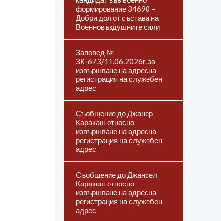
кандидат във военно
формирование 34690 –
Добри дол от състава на
Военновъздушните сили
Заповед №
ЗК-673/11.06.2026г. за
извършване на адресна
регистрация на служебен
адрес
Съобщение до Джанер
Каракаш относно
извършване на адресна
регистрация на служебен
адрес
Съобщение до Джансел
Каракаш относно
извършване на адресна
регистрация на служебен
адрес