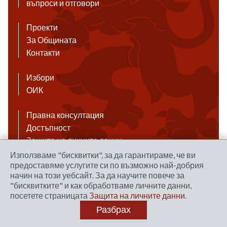
въпроси и отговори
Проекти
За Общината
Контакти
Избори
ОИК
Правна консултация
Достъпност
Защита на личните данни
Антикорупция
Използваме "бисквитки", за да гарантираме, че ви
предоставяме услугите си по възможно най-добрия
Връзки
начин на този уебсайт. За да научите повече за
"бисквитките" и как обработваме личните данни,
посетете страницата
Защита на личните данни
.
Правила за ползване на сайта
Разбрах
Уеб дизайн и хостинг: NEO MEDIA