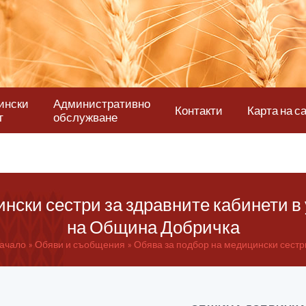
ински
Административно
Контакти
Карта на с
т
обслужване
ински сестри за здравните кабинети в
на Община Добричка
ачало
Обяви и съобщения
Обява за подбор на медицински сестри 