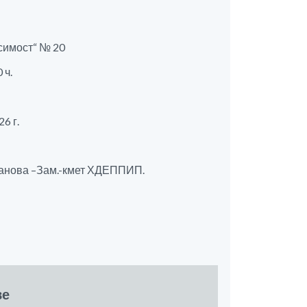
исимост“ № 20
 ч.
26 г.
ванова –Зам.-кмет ХДЕППИП.
ве