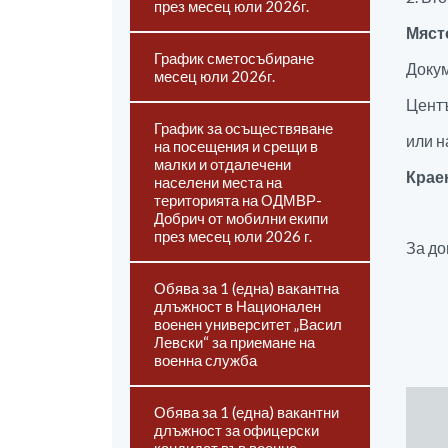
през месец юли 2026г.
Място
График сметосъбиране
Докум
месец юли 2026г.
Центъ
График за осъществяване
или 
на посещения и срещи в
малки и отдалечени
Крае
населени места на
територията на ОДМВР-
Добрич от мобилни екипи
през месец юли 2026 г.
За до
Обява за 1 (една) вакантна
длъжност в Национален
военен университет „Васил
Левски“ за приемане на
военна служба
Обява за 1 (една) вакантни
длъжност за офицерски