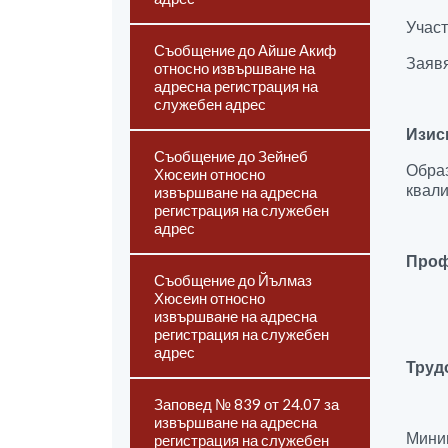
Участ
Съобщение до Айше Акиф
Заявя
относно извършване на
адресна регистрация на
служебен адрес
Изис
Съобщение до Зейнеб
Обра
Хюсеин относно
квали
извършване на адресна
регистрация на служебен
адрес
Проф
Съобщение до Йълмаз
Хюсеин относно
извършване на адресна
регистрация на служебен
адрес
Труд
Заповед № 839 от 24.07 за
извършване на адресна
Миним
регистрация на служебен