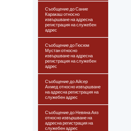
Съобщение до Сание
Каракаш относно
извършване на адресна
регистрация на служебен
адрес
Съобщение до Гюсюм
Мустан относно
извършване на адресна
регистрация на служебен
адрес
Съобщение до Айсер
Ахмед относно извършване
на адресна регистрация на
служебен адрес
Съобщение до Невяна Аяз
относно извършване на
адресна регистрация на
служебен адрес