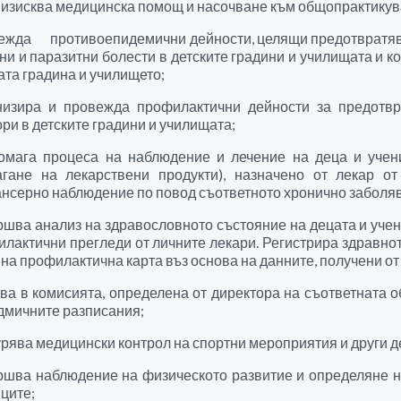
 изисква медицинска помощ и насочване към общопрактикув
ежда противоепидемични дейности, целящи предотвратява
ни и паразитни болести в детските градини и училищата и 
ата градина и училището;
низира и провежда профилактични дейности за предотвр
ри в детските градини и училищата;
омага процеса на наблюдение и лечение на деца и учени
агане на лекарствени продукти), назначено от лекар от
нсерно наблюдение по повод съответното хронично заболя
шва анализ на здравословното състояние на децата и учен
лактични прегледи от личните лекари. Регистрира здравно
на профилактична карта въз основа на данните, получени от
ва в комисията, определена от директора на съответната 
дмичните разписания;
рява медицински контрол на спортни мероприятия и други д
шва наблюдение на физическото развитие и определяне н
ците;