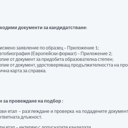
ходими документи за кандидатстване:
исмено заявление по образец – Приложение 1;
втобиография (Европейски формат) – Приложение 2;
опие от документ за придобита образователна степен;
опие от документ, удостоверяващ продължителността на пр
ична карта за справка.
н за провеждане на подбор :
рви етап – разглеждане и проверка на подадените документ
ответната длъжност.
ори етап – интервю с допуснатите кандидати.