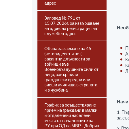
адрес
Заповед № 791 от
15.07.2026г. за извършване
Необ
на адресна регистрация на
служебен адрес
П
Обява за заемане на 45
(четиридесет и пет)
А
вакантни длъжности за
К
войници във
К
Военновъздушните сили от
Л
лица, завършили
граждански средни или
висши училища в страната
и в чужбина
Начи
График за осъществяване
прием на граждани в малки
1. Пъ
и отдалечени населени
за съ
места от началниците на
РУ при ОД на МВР - Добрич
2. Вт