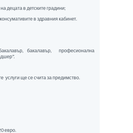
на децата в детските градини;
консумативите в здравния кабинет.
бакалавър, бакалавър, професионална
лдшер".
те услуги ще се счита за предимство.
0 евро.