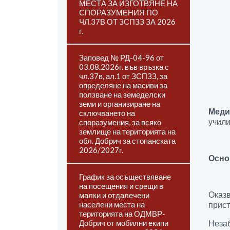
МЕСТА ЗА ИЗГОТВЯНЕ НА
СПОРАЗУМЕНИЯ ПО
ЧЛ.37В ОТ ЗСПЗЗ ЗА 2026
г.
Заповед № РД-04-96 от
03.08.2026г. във връзка с
чл.37в, ал.1 от ЗСПЗЗ, за
определяне на масиви за
ползване на земеделски
земи и организиране на
Меди
сключването на
учили
споразумения, за всяко
землище на територията на
обл. Добрич за стопанската
2026/2027г.
Осно
График за осъществяване
на посещения и срещи в
Оказ
малки и отдалечени
населени места на
прист
територията на ОДМВР-
Добрич от мобилни екипи
Незаб