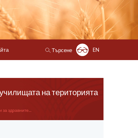
айта
EN
Търсене
 училищата на територията
за здравните...