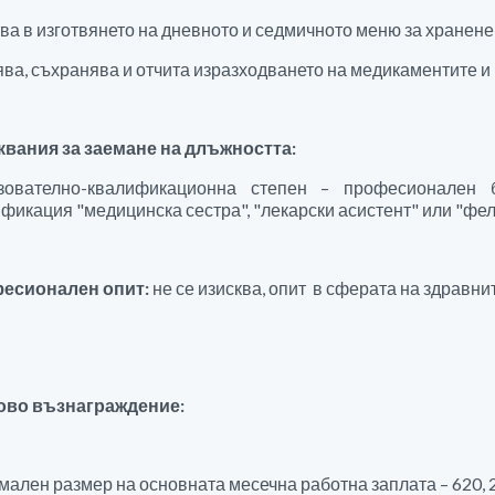
ва в изготвянето на дневното и седмичното меню за хранене 
ва, съхранява и отчита изразходването на медикаментите и 
квания за заемане на длъжността:
зователно-квалификационна степен – професионален 
фикация "медицинска сестра", "лекарски асистент" или "фе
есионален опит:
не се изисква, опит в сферата на здравни
ово възнаграждение:
ален размер на основната месечна работна заплата – 620, 2