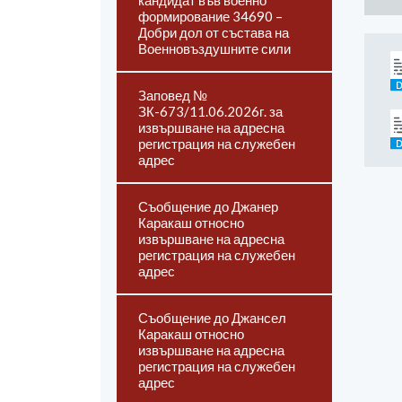
кандидат във военно
формирование 34690 –
Добри дол от състава на
Военновъздушните сили
Заповед №
ЗК-673/11.06.2026г. за
извършване на адресна
регистрация на служебен
адрес
Съобщение до Джанер
Каракаш относно
извършване на адресна
регистрация на служебен
адрес
Съобщение до Джансел
Каракаш относно
извършване на адресна
регистрация на служебен
адрес