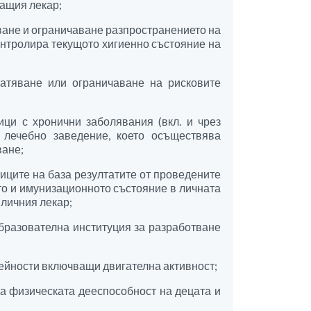
ащия лекар;
не и ограничаване разпространението на
контролира текущото хигиенно състояние на
атяване или ограничаване на рисковите
ци с хронични заболявания (вкл. и чрез
 лечебно заведение, което осъществява
ване;
иците на база резултатите от проведените
то и имунизационното състояние в личната
 личния лекар;
образователна институция за разработване
ейности включващи двигателна активност;
а физическата дееспособност на децата и