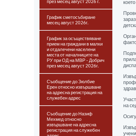
през месец август 2026 г.
което
Пров
График сметосъбиране
зараз
месец август 2026г.
детск
Орга
График за осъществяване
факто
прием на граждани в малки
и отдалечени населени
Подп
места от началниците на
прил
РУ при ОД на МВР - Добрич
диспа
през месец август 2026г.
Извър
Съобщение до Зюлбие
профи
Ерен относно извършване
здрав
на адресна регистрация на
служебен адрес
Участ
на се
Съобщение до Назиф
Осигу
Мехмед относно
извършване на адресна
Извър
регистрация на служебен
учени
адрес