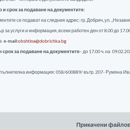
 и срок за подаване на документите:
ентите се подават на следния адрес: гр. Добрич, ул. „Незав
р за услуги и информация, всеки работен ден от 8.00 до 17.00
на
e
-
mail
:
obshtina@dobrichka.bg
н срок за подаване на документите
– до 17.00 ч. на 09.02.20
пълнителна информация: 058/600889/ вътр. 207- Румяна И
Прикачени файло