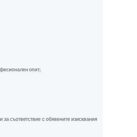
офесионален опит;
и за съответствие с обявените изисквания