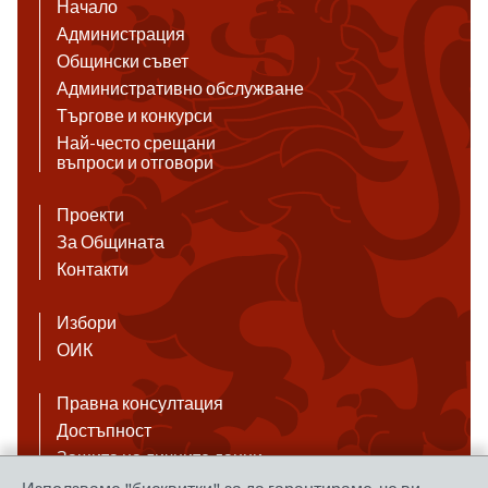
Начало
Администрация
Общински съвет
Административно обслужване
Търгове и конкурси
Най-често срещани
въпроси и отговори
Проекти
За Общината
Контакти
Избори
ОИК
Правна консултация
Достъпност
Защита на личните данни
Антикорупция