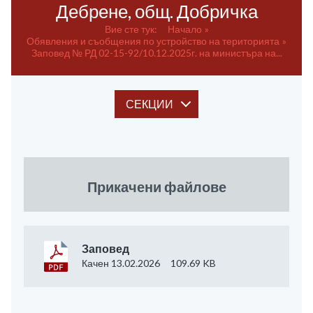
Дебрене, общ. Добричка
Вие сте тук:
Начало
Обявления и съобщения по устройство на територията
Заповед № РД 02-15-92/10.12.2025г. на министъра на...
СЕКЦИИ
Прикачени файлове
Заповед
Качен 13.02.2026
109.69 KB