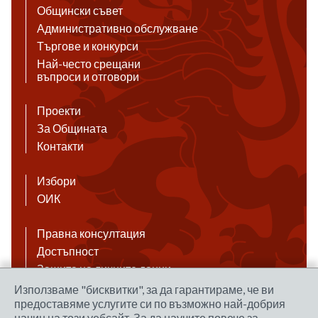
Общински съвет
Административно обслужване
Търгове и конкурси
Най-често срещани
въпроси и отговори
Проекти
За Общината
Контакти
Избори
ОИК
Правна консултация
Достъпност
Защита на личните данни
Антикорупция
Използваме "бисквитки", за да гарантираме, че ви
предоставяме услугите си по възможно най-добрия
Връзки
начин на този уебсайт. За да научите повече за