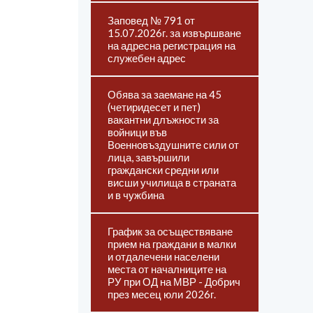
Заповед № 791 от
15.07.2026г. за извършване
на адресна регистрация на
служебен адрес
Обява за заемане на 45
(четиридесет и пет)
вакантни длъжности за
войници във
Военновъздушните сили от
лица, завършили
граждански средни или
висши училища в страната
и в чужбина
График за осъществяване
прием на граждани в малки
и отдалечени населени
места от началниците на
РУ при ОД на МВР - Добрич
през месец юли 2026г.