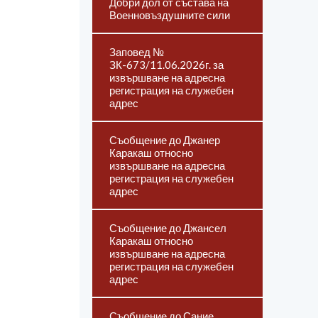
Добри дол от състава на
Военновъздушните сили
Заповед №
ЗК-673/11.06.2026г. за
извършване на адресна
регистрация на служебен
адрес
Съобщение до Джанер
Каракаш относно
извършване на адресна
регистрация на служебен
адрес
Съобщение до Джансел
Каракаш относно
извършване на адресна
регистрация на служебен
адрес
Съобщение до Сание