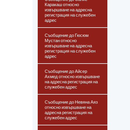
Каракаш относно
извършване на адресна
регистрация на служебен
адрес
Съобщение до Гюсюм
Мустан относно
извършване на адресна
регистрация на служебен
адрес
Съобщение до Айсер
Ахмед относно извършване
на адресна регистрация на
служебен адрес
Съобщение до Невяна Аяз
относно извършване на
адресна регистрация на
служебен адрес