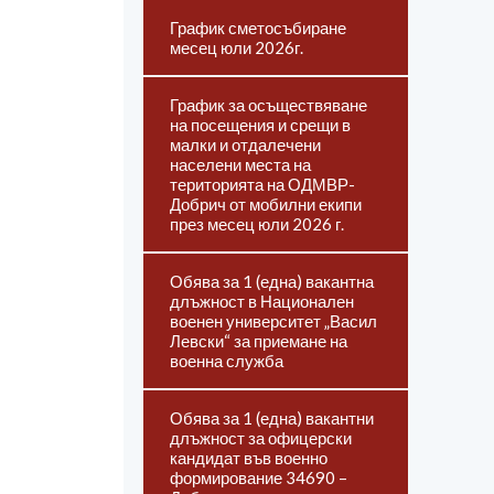
График сметосъбиране
месец юли 2026г.
График за осъществяване
на посещения и срещи в
малки и отдалечени
населени места на
територията на ОДМВР-
Добрич от мобилни екипи
през месец юли 2026 г.
Обява за 1 (една) вакантна
длъжност в Национален
военен университет „Васил
Левски“ за приемане на
военна служба
Обява за 1 (една) вакантни
длъжност за офицерски
кандидат във военно
формирование 34690 –