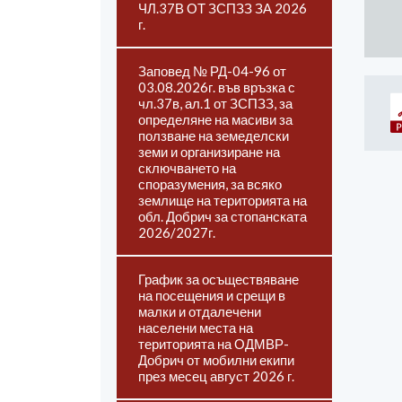
ЧЛ.37В ОТ ЗСПЗЗ ЗА 2026
г.
Заповед № РД-04-96 от
03.08.2026г. във връзка с
чл.37в, ал.1 от ЗСПЗЗ, за
определяне на масиви за
ползване на земеделски
земи и организиране на
сключването на
споразумения, за всяко
землище на територията на
обл. Добрич за стопанската
2026/2027г.
График за осъществяване
на посещения и срещи в
малки и отдалечени
населени места на
територията на ОДМВР-
Добрич от мобилни екипи
през месец август 2026 г.