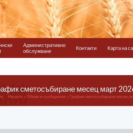
ински
Административно
Контакти
Карта на с
т
обслужване
рафик сметосъбиране месец март 2026
к:
Начало
Обяви и съобщения
График сметосъбиране месец ма