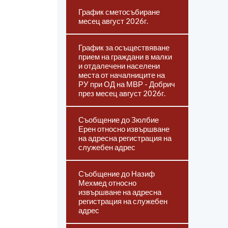
График сметосъбиране
месец август 2026г.
График за осъществяване
прием на граждани в малки
и отдалечени населени
места от началниците на
РУ при ОД на МВР - Добрич
през месец август 2026г.
Съобщение до Зюлбие
Ерен относно извършване
на адресна регистрация на
служебен адрес
Съобщение до Назиф
Мехмед относно
извършване на адресна
регистрация на служебен
адрес