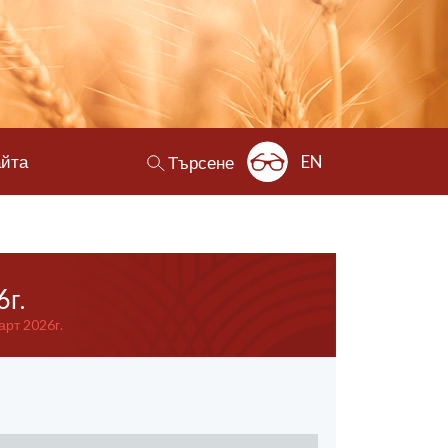
айта
EN
Търсене
г.
рт 2026г.