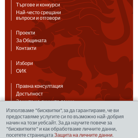
Търгове и конкурси
Най-често срещани
въпроси и отговори
Проекти
За Общината
Контакти
Избори
ОИК
Правна консултация
Достъпност
Защита на личните данни
Антикорупция
Използваме "бисквитки", за да гарантираме, че ви
предоставяме услугите си по възможно най-добрия
Връзки
начин на този уебсайт. За да научите повече за
"бисквитките" и как обработваме личните данни,
посетете страницата
Защита на личните данни
.
Правила за ползване на сайта