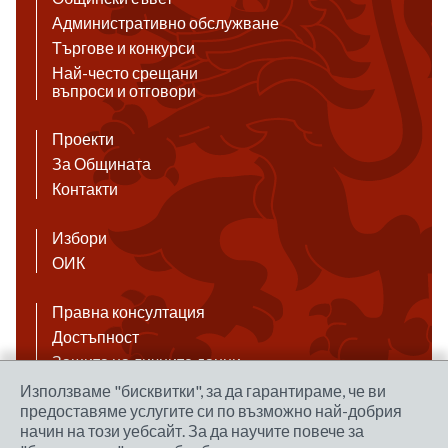
Административно обслужване
Търгове и конкурси
Най-често срещани
въпроси и отговори
Проекти
За Общината
Контакти
Избори
ОИК
Правна консултация
Достъпност
Защита на личните данни
Антикорупция
Използваме "бисквитки", за да гарантираме, че ви
предоставяме услугите си по възможно най-добрия
Връзки
начин на този уебсайт. За да научите повече за