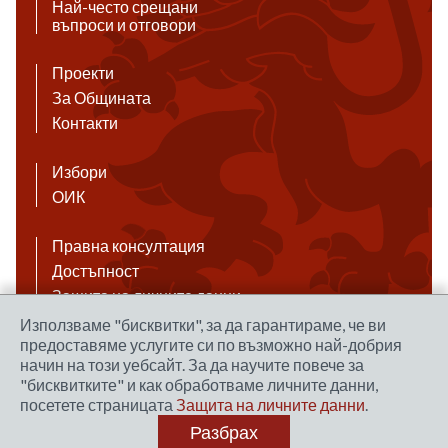
Най-често срещани
въпроси и отговори
Проекти
За Общината
Контакти
Избори
ОИК
Правна консултация
Достъпност
Защита на личните данни
Антикорупция
Използваме "бисквитки", за да гарантираме, че ви
предоставяме услугите си по възможно най-добрия
Връзки
начин на този уебсайт. За да научите повече за
"бисквитките" и как обработваме личните данни,
посетете страницата
Защита на личните данни
.
Правила за ползване на сайта
Разбрах
Уеб дизайн и хостинг: NEO MEDIA