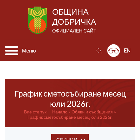
ОБЩИНА
ДОБРИЧКА
ОФИЦИАЛЕН САЙТ
Меню
EN
График сметосъбиране месец
юли 2026г.
Вие сте тук:
Начало
Обяви и съобщения
График сметосъбиране месец юли 2026г.
СЕКЦИИ