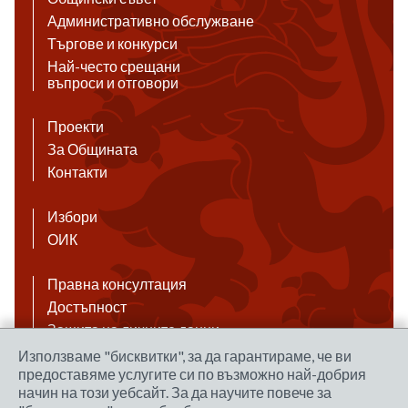
Административно обслужване
Търгове и конкурси
Най-често срещани
въпроси и отговори
Проекти
За Общината
Контакти
Избори
ОИК
Правна консултация
Достъпност
Защита на личните данни
Антикорупция
Използваме "бисквитки", за да гарантираме, че ви
предоставяме услугите си по възможно най-добрия
Връзки
начин на този уебсайт. За да научите повече за