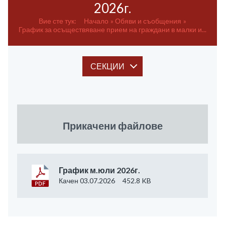
2026г.
Вие сте тук:
Начало
Обяви и съобщения
График за осъществяване прием на граждани в малки и...
СЕКЦИИ
Прикачени файлове
График м.юли 2026г.
Качен 03.07.2026
452.8 KB