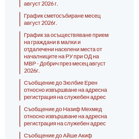
август 2026 г.
График сметосъбиране месец
август 2026г.
График за осъществяване прием
на граждани в малки и
отдалечени населени места от
началниците на РУ при ОД на
МВР - Добрич през месец август
2026г.
Съобщение до Зюлбие Ерен
относно извършване на адресна
регистрация на служебен адрес
Съобщение до Назиф Мехмед
относно извършване на адресна
регистрация на служебен адрес
Съобщение до Айше Акиф