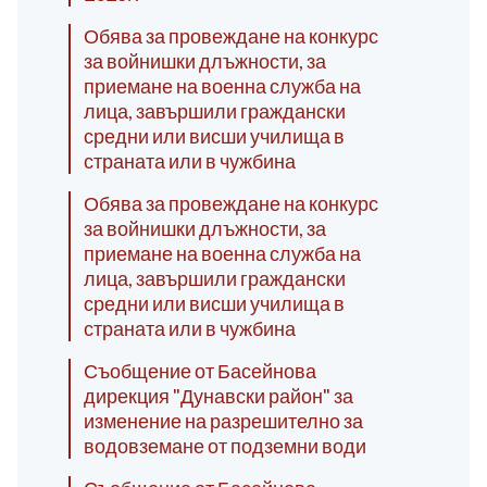
Обява за провеждане на конкурс
за войнишки длъжности, за
приемане на военна служба на
лица, завършили граждански
средни или висши училища в
страната или в чужбина
Обява за провеждане на конкурс
за войнишки длъжности, за
приемане на военна служба на
лица, завършили граждански
средни или висши училища в
страната или в чужбина
Съобщение от Басейнова
дирекция "Дунавски район" за
изменение на разрешително за
водовземане от подземни води