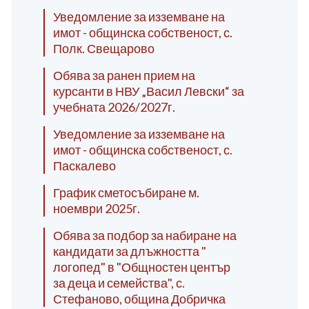
Уведомление за изземване на
имот - общинска собственост, с.
Полк. Свещарово
Обява за ранен прием на
курсанти в НВУ „Васил Левски“ за
учебната 2026/2027г.
Уведомление за изземване на
имот - общинска собственост, с.
Паскалево
График сметосъбиране м.
ноември 2025г.
Обява за подбор за набиране на
кандидати за длъжността "
логопед" в "Общностен център
за деца и семейства", с.
Стефаново, община Добричка