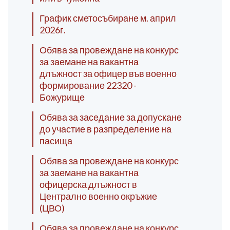
График сметосъбиране м. април
2026г.
Обява за провеждане на конкурс
за заемане на вакантна
длъжност за офицер във военно
формирование 22320 -
Божурище
Обява за заседание за допускане
до участие в разпределение на
пасища
Обява за провеждане на конкурс
за заемане на вакантна
офицерска длъжност в
Централно военно окръжие
(ЦВО)
Обява за провеждане на конкурс