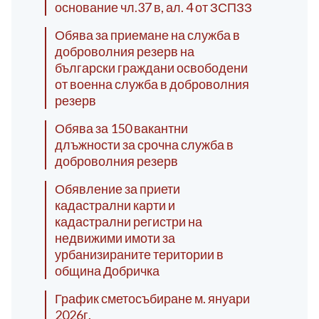
основание чл.37 в, ал. 4 от ЗСПЗЗ
Обява за приемане на служба в
доброволния резерв на
български граждани освободени
от военна служба в доброволния
резерв
Обява за 150 вакантни
длъжности за срочна служба в
доброволния резерв
Обявление за приети
кадастрални карти и
кадастрални регистри на
недвижими имоти за
урбанизираните територии в
община Добричка
График сметосъбиране м. януари
2026г.