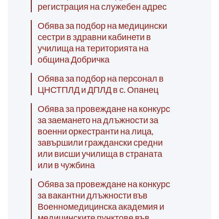
регистрация на служебен адрес
Обява за подбор на медицински
сестри в здравни кабинети в
училища на територията на
община Добричка
Обява за подбор на персонал в
ЦНСТПЛД и ДПЛД в с. Опанец
Обява за провеждане на конкурс
за заемането на длъжности за
военни оркестранти на лица,
завършили граждански средни
или висши училища в страната
или в чужбина
Обява за провеждане на конкурс
за вакантни длъжности във
Военномедицинска академия и
медицинските пунктове във