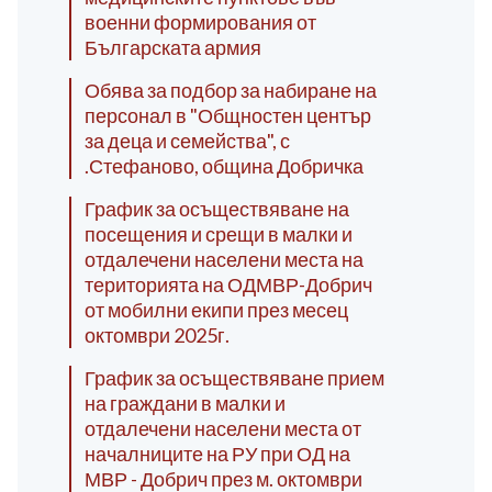
военни формирования от
Българската армия
Обява за подбор за набиране на
персонал в "Общностен център
за деца и семейства", с
.Стефаново, община Добричка
График за осъществяване на
посещения и срещи в малки и
отдалечени населени места на
територията на ОДМВР-Добрич
от мобилни екипи през месец
октомври 2025г.
График за осъществяване прием
на граждани в малки и
отдалечени населени места от
началниците на РУ при ОД на
МВР - Добрич през м. октомври