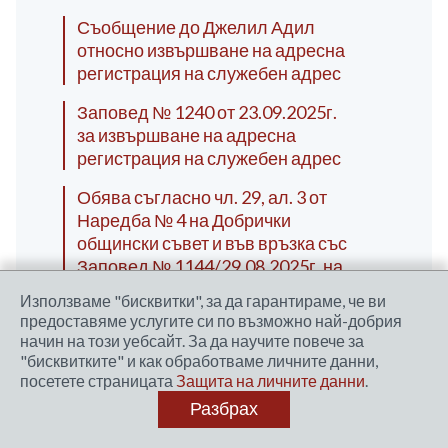
Съобщение до Джелил Адил
относно извършване на адресна
регистрация на служебен адрес
Заповед № 1240 от 23.09.2025г.
за извършване на адресна
регистрация на служебен адрес
Обява съгласно чл. 29, ал. 3 от
Наредба № 4 на Добрички
общински съвет и във връзка със
Заповед № 1144/29.08.2025г. на
Кмета на община Добричка
Използваме "бисквитки", за да гарантираме, че ви
предоставяме услугите си по възможно най-добрия
Съобщение до Танер Хамди
начин на този уебсайт. За да научите повече за
относно извършване на адресна
"бисквитките" и как обработваме личните данни,
регистрация на служебен адрес
посетете страницата
Защита на личните данни
.
Разбрах
Съобщение до Севдалина Юмлу
относно извършване на адресна