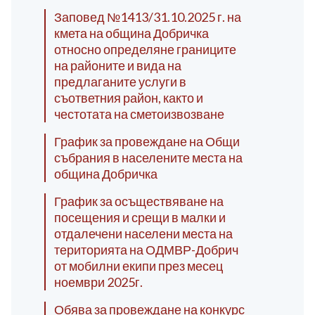
Заповед №1413/31.10.2025 г. на
кмета на община Добричка
относно определяне границите
на районите и вида на
предлаганите услуги в
съответния район, както и
честотата на сметоизвозване
График за провеждане на Общи
събрания в населените места на
община Добричка
График за осъществяване на
посещения и срещи в малки и
отдалечени населени места на
територията на ОДМВР-Добрич
от мобилни екипи през месец
ноември 2025г.
Обява за провеждане на конкурс