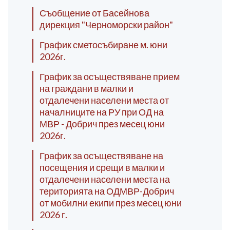
Съобщение от Басейнова
дирекция "Черноморски район"
График сметосъбиране м. юни
2026г.
График за осъществяване прием
на граждани в малки и
отдалечени населени места от
началниците на РУ при ОД на
МВР - Добрич през месец юни
2026г.
График за осъществяване на
посещения и срещи в малки и
отдалечени населени места на
територията на ОДМВР-Добрич
от мобилни екипи през месец юни
2026 г.