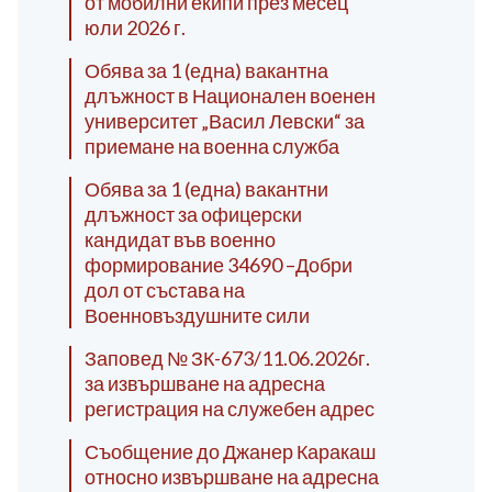
от мобилни екипи през месец
юли 2026 г.
Обява за 1 (една) вакантна
длъжност в Национален военен
университет „Васил Левски“ за
приемане на военна служба
Обява за 1 (една) вакантни
длъжност за офицерски
кандидат във военно
формирование 34690 –Добри
дол от състава на
Военновъздушните сили
Заповед № ЗК-673/11.06.2026г.
за извършване на адресна
регистрация на служебен адрес
Съобщение до Джанер Каракаш
относно извършване на адресна