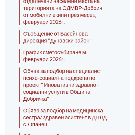
отдалечени населени места на
територията на ОДМВР-Добрич
от мобилни екипи през месец
февруари 2026г.
Съобщение от Басейнова
дирекция "Дунавски район"
График сметосъбиране м.
февруари 2026г.
Обява за подбор на специалист
психо-социална подкрепа по
проект " Иновативни здравно -
социални услуги в Община
Добричка"
Обява за подбор на медицинска
сестра/ здравен асистент в ДПЛД
с. Опанец