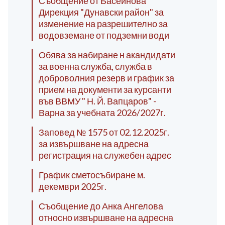
Съобщение от Басейнова
Дирекция "Дунавски район" за
изменение на разрешително за
водовземане от подземни води
Обява за набиране н акандидати
за военна служба, служба в
доброволния резерв и график за
прием на документи за курсанти
във ВВМУ " Н. Й. Вапцаров" -
Варна за учебната 2026/2027г.
Заповед № 1575 от 02.12.2025г.
за извършване на адресна
регистрация на служебен адрес
График сметосъбиране м.
декември 2025г.
Съобщение до Анка Ангелова
относно извършване на адресна