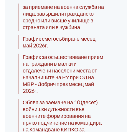
за приемане на военна служба на
лица, завършили гражданско
средно или висше училище в
страната или в чужбина
График сметосъбиране месец
май 2026г.
График за осъществяване прием
на граждани в малки и
отдалечени населени места от
началниците на РУ при ОД на
МВР - Добрич през месец май
2026г.
Обява за заемане на 10 (десет)
войнишки длъжности във
военните формирования на
пряко подчинение на командира
на Командване КИПКО за