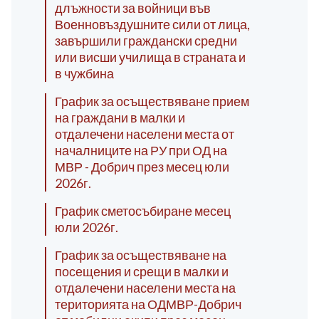
длъжности за войници във
Военновъздушните сили от лица,
завършили граждански средни
или висши училища в страната и
в чужбина
График за осъществяване прием
на граждани в малки и
отдалечени населени места от
началниците на РУ при ОД на
МВР - Добрич през месец юли
2026г.
График сметосъбиране месец
юли 2026г.
График за осъществяване на
посещения и срещи в малки и
отдалечени населени места на
територията на ОДМВР-Добрич