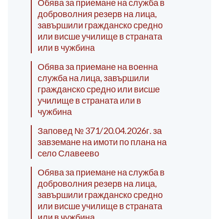
Обява за приемане на служба в
доброволния резерв на лица,
завършили гражданско средно
или висше училище в страната
или в чужбина
Обява за приемане на военна
служба на лица, завършили
гражданско средно или висше
училище в страната или в
чужбина
Заповед № 371/20.04.2026г. за
завземане на имоти по плана на
село Славеево
Обява за приемане на служба в
доброволния резерв на лица,
завършили гражданско средно
или висше училище в страната
или в чужбина