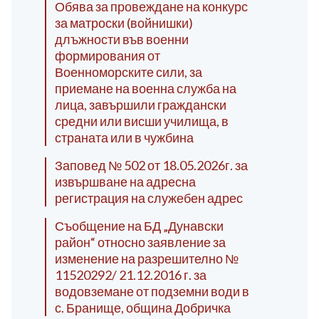
Обява за провеждане на конкурс
за матроски (войнишки)
длъжности във военни
формирования от
Военноморските сили, за
приемане на военна служба на
лица, завършили граждански
средни или висши училища, в
страната или в чужбина
Заповед № 502 от 18.05.2026г. за
извършване на адресна
регистрация на служебен адрес
Съобщение на БД „Дунавски
район“ относно заявление за
изменение на разрешително №
11520292/ 21.12.2016 г. за
водовземане от подземни води в
с. Бранище, община Добричка