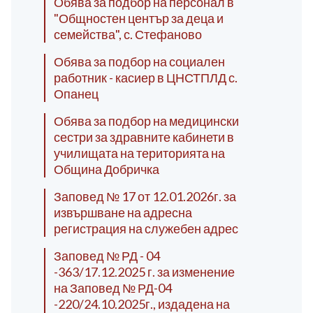
Обява за подбор на персонал в
"Общностен център за деца и
семейства", с. Стефаново
Обява за подбор на социален
работник - касиер в ЦНСТПЛД с.
Опанец
Обява за подбор на медицински
сестри за здравните кабинети в
училищата на територията на
Община Добричка
Заповед № 17 от 12.01.2026г. за
извършване на адресна
регистрация на служебен адрес
Заповед № РД - 04
-363/17.12.2025 г. за изменение
на Заповед № РД-04
-220/24.10.2025г., издадена на