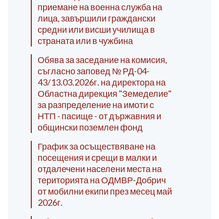
приемане на военна служба на
лица, завършили граждански
средни или висши училища в
страната или в чужбина
Обява за заседание на комисия,
съгласно заповед № РД-04-
43/13.03.2026г. на директора на
Областна дирекция "Земеделие"
за разпределение на имоти с
НТП - пасище - от държавния и
общински поземлен фонд
График за осъществяване на
посещения и срещи в малки и
отдалечени населени места на
територията на ОДМВР-Добрич
от мобилни екипи през месец май
2026г.