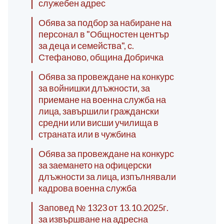
служебен адрес
Обява за подбор за набиране на
персонал в "Общностен център
за деца и семейства", с.
Стефаново, община Добричка
Обява за провеждане на конкурс
за войнишки длъжности, за
приемане на военна служба на
лица, завършили граждански
средни или висши училища в
страната или в чужбина
Обява за провеждане на конкурс
за заемането на офицерски
длъжности за лица, изпълнявали
кадрова военна служба
Заповед № 1323 от 13.10.2025г.
за извършване на адресна