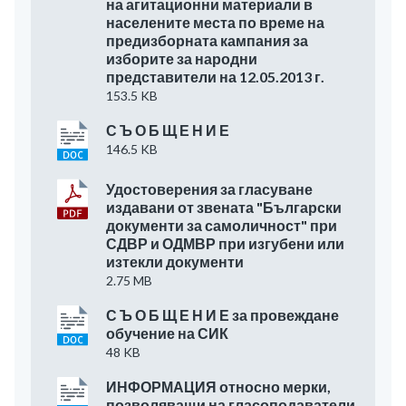
на агитационни материали в
населените места по време на
предизборната кампания за
изборите за народни
представители на 12.05.2013 г.
153.5 KB
С Ъ О Б Щ Е Н И Е
146.5 KB
Удостоверения за гласуване
издавани от звената "Български
документи за самоличност" при
СДВР и ОДМВР при изгубени или
изтекли документи
2.75 MB
С Ъ О Б Щ Е Н И Е за провеждане
обучение на СИК
48 KB
ИНФОРМАЦИЯ относно мерки,
позволяващи на гласоподаватели