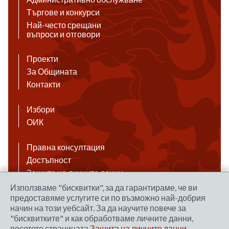
Търгове и конкурси
Най-често срещани
въпроси и отговори
Проекти
За Общината
Контакти
Избори
ОИК
Правна консултация
Достъпност
Защита на личните данни
Антикорупция
Използваме "бисквитки", за да гарантираме, че ви
предоставяме услугите си по възможно най-добрия
Връзки
начин на този уебсайт. За да научите повече за
"бисквитките" и как обработваме личните данни,
посетете страницата
Защита на личните данни
.