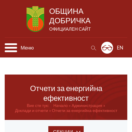
ОБЩИНА
ДОБРИЧКА
ОФИЦИАЛЕН САЙТ
Меню
EN
Отчети за енергийна
ефективност
Вие сте тук:
Начало
Администрация
Доклади и отчети
Отчети за енергийна ефективност
СЕКЦИИ