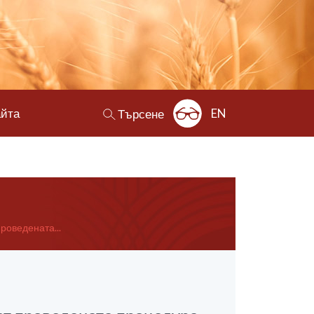
айта
EN
Търсене
роведената...