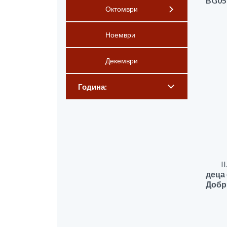
BG05
Октомври
Ноември
Декември
Година:
II.З
деца
Добр