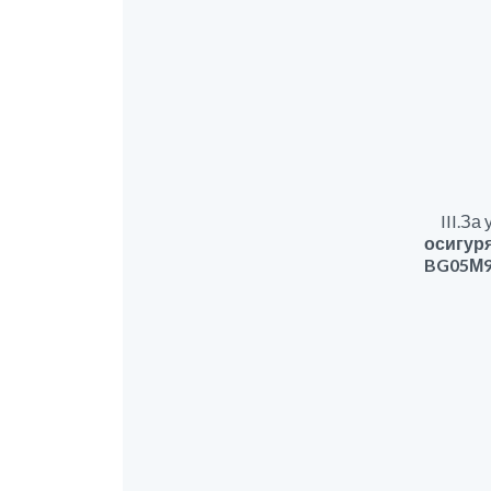
III.За 
осигуря
BG05М9