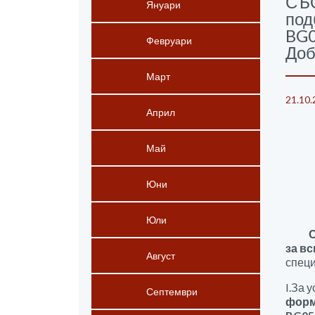
СЪО
Януари
под
BG0
Февруари
Доб
Март
21.10.
Април
Май
Юни
Юли
Общ
за в
Август
специ
I.За 
Септември
форм