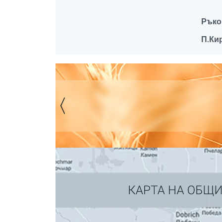
Ръко
П.Ки