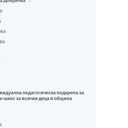
а Добричка ”:
а
а
ова
ва
а
а
видуална педагогическа подкрепа за
н шанс за всички деца в община
а