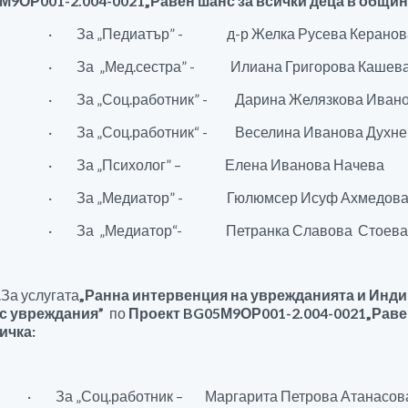
М9ОР001-2.004-00
21
„Равен шанс за всички деца в общин
· За „Педиатър” - д-р Желка Русева Керанов
· За „Мед.сестра” - Илиана Григорова Кашев
· За „Соц.работник” - Дарина Желязкова Иван
· За „Соц.работник“ - Веселина Иванова Духне
· За „Психолог” – Елена Иванова Начева
· За „Медиатор” - Гюлюмсер Исуф Ахмедов
· За „Медиатор“- Петранка Славова Стоев
а услугата
„Ранна интервенция на уврежданията и Инди
 с увреждания”
по
Проект BG05М9ОР001-2.004-00
21
„Раве
ичка:
· За „Соц.работник – Маргарита Петрова Атанасов