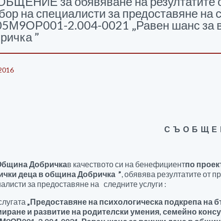
БЩЕНИЕ за обявяване на резултатите о
бор на специалисти за предоставяне на с
5М9ОР001-2.004-0021 „Равен шанс за в
ричка ”
2016
С Ъ О Б Щ Е
ина Добричка
в качеството си на бенефициент
по проек
сички деца в община Добричка ”
, обявява резултатите от 
алисти за предоставяне на следните услуги :
услугата
„Предоставяне на психологическа подкрепа на б
иране и развитие на родителски умения, семейно консу