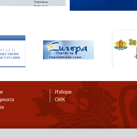
ти
Избори
щината
ОИК
ти