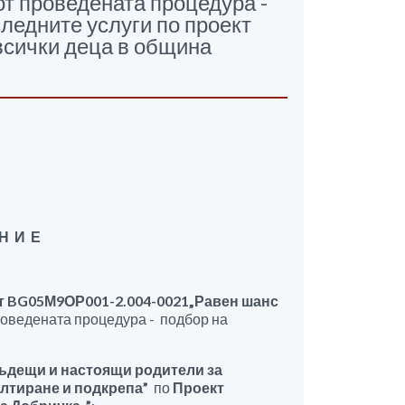
т проведената процедура -
ледните услуги по проект
сички деца в община
 Н И Е
т
BG05М9ОР001-2.004-00
21
„Равен шанс
проведената процедура - подбор на
ъдещи и настоящи родители за
лтиране и подкрепа”
по
Проект