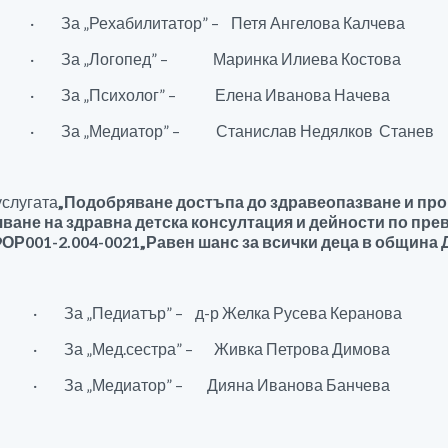
· За „Рехабилитатор” – Петя Ангелова Калчева
· За „Логопед” – Маринка Илиева Костова
· За „Психолог” – Елена Иванова Начева
· За „Медиатор” – Станислав Недялков Станев
услугата
„Подобряване достъпа до здравеопазване и про
ване на здравна детска консултация и дейности по пре
ОР001-2.004-00
21
„Равен шанс за всички деца в община 
· За „Педиатър” – д-р Желка Русева Керанова
· За „Мед.сестра” – Живка Петрова Димова
· За „Медиатор” – Дияна Иванова Банчева