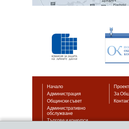
Начало
Проек
Администрация
За Об
Общински съвет
Контак
Административно
обслужване
Търгове и конкурси
Най-често срещани