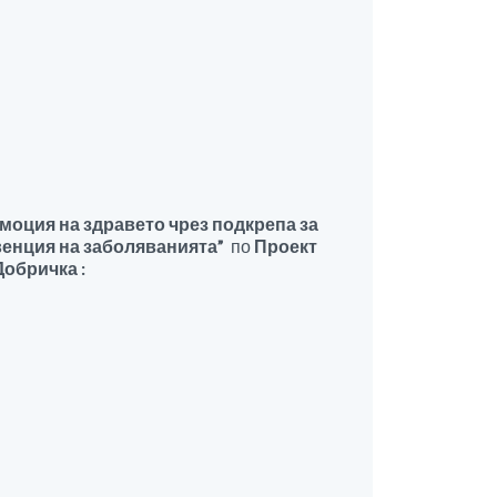
моция на здравето чрез подкрепа за
венция на заболяванията”
по
Проект
Добричка :