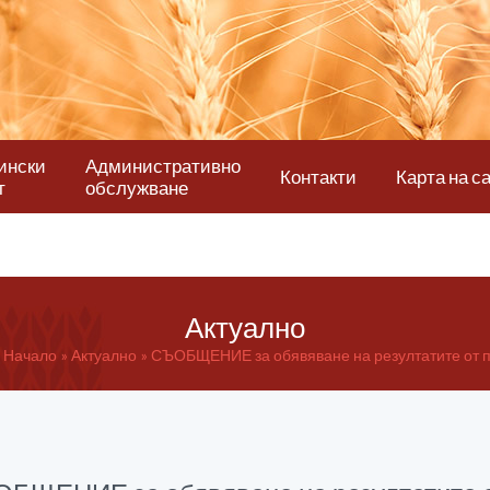
ински
Административно
Контакти
Карта на с
т
обслужване
Актуално
Начало
Актуално
СЪОБЩЕНИЕ за обявяване на резултатите от п