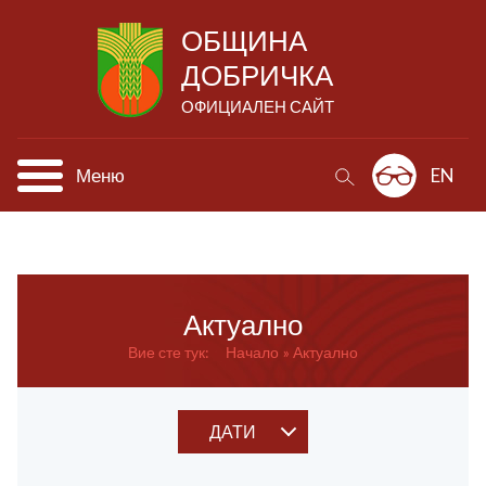
ОБЩИНА
ДОБРИЧКА
ОФИЦИАЛЕН САЙТ
Меню
EN
Актуално
Вие сте тук:
Начало
Актуално
ДАТИ