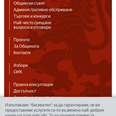
Общински съвет
Административно обслужване
Търгове и конкурси
Най-често срещани
въпроси и отговори
Проекти
За Общината
Контакти
Избори
ОИК
Правна консултация
Достъпност
Защита на личните данни
Антикорупция
Използваме "бисквитки", за да гарантираме, че ви
предоставяме услугите си по възможно най-добрия
Връзки
начин на този уебсайт. За да научите повече за