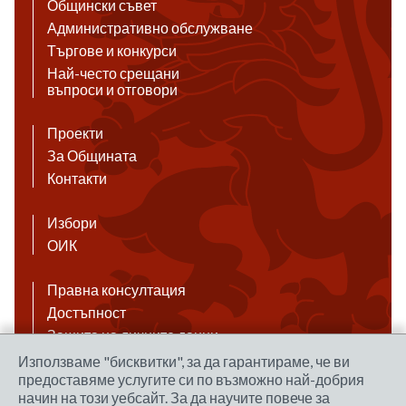
Общински съвет
Административно обслужване
Търгове и конкурси
Най-често срещани
въпроси и отговори
Проекти
За Общината
Контакти
Избори
ОИК
Правна консултация
Достъпност
Защита на личните данни
Антикорупция
Използваме "бисквитки", за да гарантираме, че ви
предоставяме услугите си по възможно най-добрия
Връзки
начин на този уебсайт. За да научите повече за