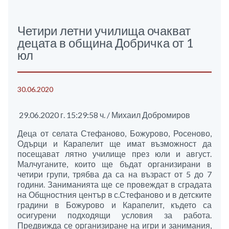
Четири летни училища очакват
децата в община Добричка от 1
юл
30.06.2020
29.06.2020 г. 15:29:58 ч. / Михаил Добромиров
Деца от селата Стефаново, Божурово, Росеново,
Одърци и Карапелит ще имат възможност да
посещават лятно училище през юли и август.
Малчуганите, които ще бъдат организирани в
четири групи, трябва да са на възраст от 5 до 7
години. Заниманията ще се провеждат в сградата
на Общностния център в с.Стефаново и в детските
градини в Божурово и Карапелит, където са
осигурени подходящи условия за работа.
Предвижда се организиране на игри и занимания,