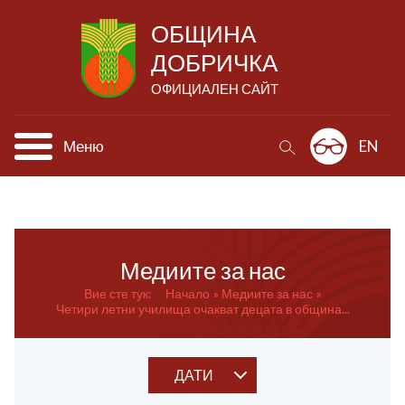
ОБЩИНА
ДОБРИЧКА
ОФИЦИАЛЕН САЙТ
Меню
EN
Медиите за нас
Вие сте тук:
Начало
Медиите за нас
Четири летни училища очакват децата в община...
ДАТИ