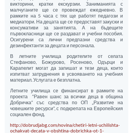
викторини, кратки екскурзии. Заниманията с
малчуганите ще се провеждат ежедневно. В
рамките на 5 часа с тях ще работят педагози и
медиатори. На децата ще се предоставят закуски и
консумативи за занятията. А на бъдещите
първокласници ще се раздават и учебни пособия.
Осигурени са лични предпазни средства и
дезинфектанти за децата и персонала.
В летните училища родителите от селата
Стефаново, Божурово, Росеново, Одърци и
Карапелит могат да запишат и тези деца, които
изпитват затруднения в усвояването на учебния
материал. Услугата е безплатна.
Летните училища се финансират в рамките на
проекта “Равен шанс за всички деца в община
Добричка“ със средства по ОП „Развитие на
човешките ресурси“, с подкрепата на Европейския
социален фонд.
http://dobrudjabg.com/novina/chetiri-letni-uchilishta-
ochakvat-decata-v-obshtina-dobrichka-ot-1-