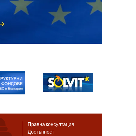
Правна консултация
Достъпност