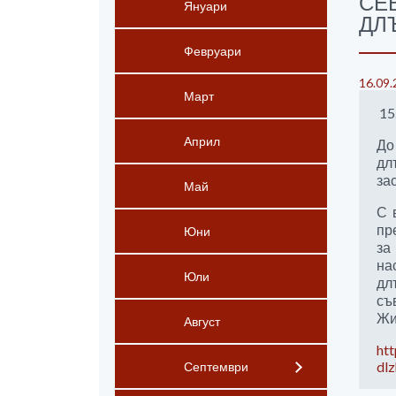
СЕ
Януари
ДЛ
Февруари
16.09.
Март
15
Април
До
дл
за
Май
С 
пр
Юни
за
на
Юли
дл
съ
Жи
Август
ht
dlz
Септември