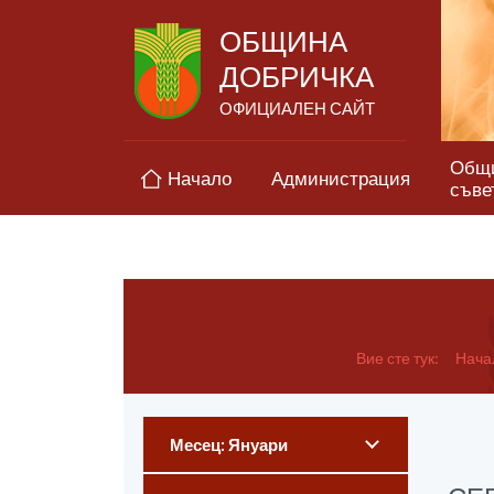
ОБЩИНА
ДОБРИЧКА
ОФИЦИАЛЕН САЙТ
Общ
Начало
Администрация
съве
Вие сте тук:
Нача
Месец: Януари