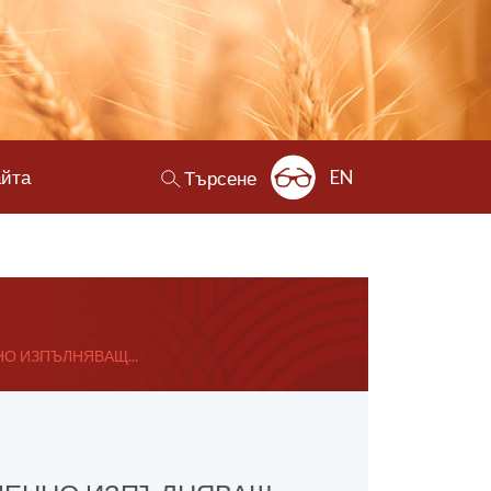
айта
EN
Търсене
НО ИЗПЪЛНЯВАЩ...