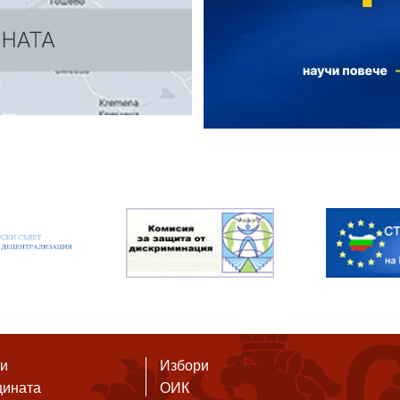
ти
Избори
щината
ОИК