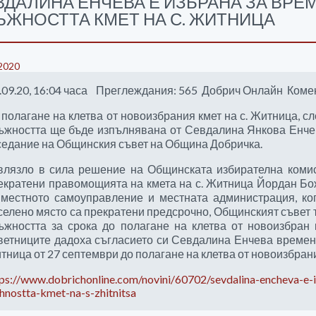
ВДАЛИНА ЕНЧЕВА Е ИЗБРАНА ЗА ВР
ЪЖНОСТТА КМЕТ НА С. ЖИТНИЦА
2020
.09.20, 16:04 часа Преглеждания: 565 Добрич Онлайн Коме
 полагане на клетва от новоизбрания кмет на с. Житница, с
ъжността ще бъде изпълнявана от Севдалина Янкова Енчев
седание на Общинския съвет на Община Добричка.
влязло в сила решение на Общинската избирателна комис
екратени правомощията на кмета на с. Житница Йордан Бо
 местното самоуправление и местната администрация, ко
селено място са прекратени предсрочно, Общинският съвет
ъжността за срока до полагане на клетва от новоизбран
ветниците дадоха съгласието си Севдалина Енчева времен
тница от 27 септември до полагане на клетва от новоизбрани
tps://www.dobrichonline.com/novini/60702/sevdalina-encheva-e-
hnostta-kmet-na-s-zhitnitsa