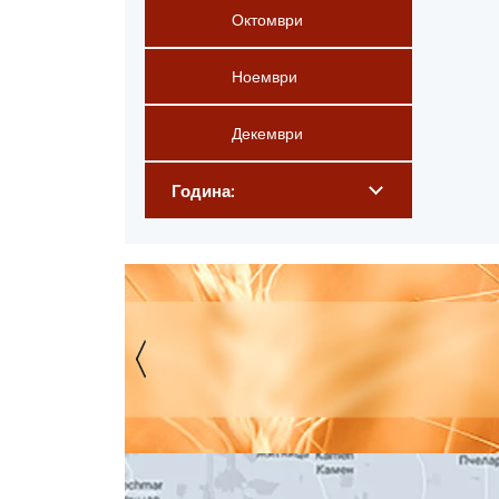
Октомври
Ноември
Декември
Година: