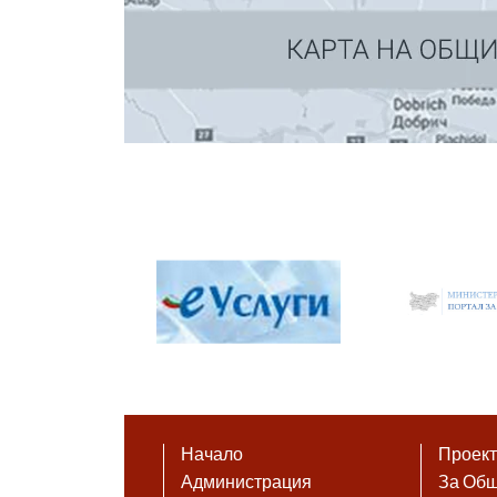
Начало
Проек
Администрация
За Об