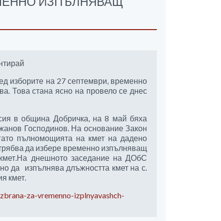
ЕМЕННО ИЗПЪЛНЯВАЩ
нтирай
лед изборите на 27 септември, временно
а. Това стана ясно на провело се днес
ия в община Добричка, на 8 май бяха
жанов Господинов. На основание Закон
гато пълномощията на кмет на дадено
 трябва да избере временно изпълняващ
 кмет.На днешното заседание на ДОбС
но да изпълнява длъжността кмет на с.
я кмет.
izbrana-za-vremenno-izplnyavashch-