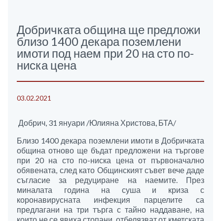
Добричката община ще предложи
близо 1400 декара поземлени
имоти под наем при 20 на сто по-
ниска цена
03.02.2021
Добрич, 31 януари /Юлияна Христова, БТА/
Близо 1400 декара поземлени имоти в Добричката
община отново ще бъдат предложени на търгове
при 20 на сто по-ниска цена от първоначално
обявената, след като Общинският съвет вече даде
съгласие за редуциране на наемите. През
миналата година на суша и криза с
коронавирусната инфекция парцелите са
предлагани на три търга с тайно наддаване, на
които не се явиха стопани, отбелязват от кметската