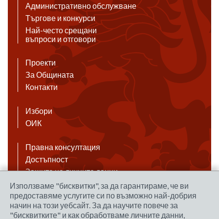
Административно обслужване
Търгове и конкурси
Най-често срещани
въпроси и отговори
Проекти
За Общината
Контакти
Избори
ОИК
Правна консултация
Достъпност
Защита на личните данни
Антикорупция
Използваме "бисквитки", за да гарантираме, че ви
предоставяме услугите си по възможно най-добрия
Връзки
начин на този уебсайт. За да научите повече за
"бисквитките" и как обработваме личните данни,