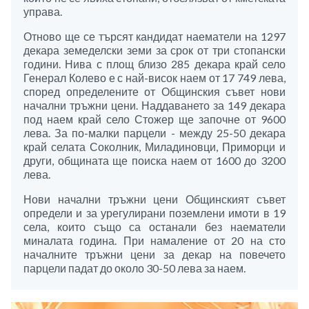
управа.
Отново ще се търсят кандидат наематели на 1297
декара земеделски земи за срок от три стопански
години. Нива с площ близо 285 декара край село
Генерал Колево е с най-висок наем от 17 749 лева,
според определените от Общинския съвет нови
начални тръжни цени. Наддаването за 149 декара
под наем край село Стожер ще започне от 9600
лева. За по-малки парцели - между 25-50 декара
край селата Соколник, Миладиновци, Приморци и
други, общината ще поиска наем от 1600 до 3200
лева.
Нови начални тръжни цени Общинският съвет
определи и за урегулирани поземлени имоти в 19
села, които също са останали без наематели
миналата година. При намаление от 20 на сто
началните тръжни цени за декар на повечето
парцели падат до около 30-50 лева за наем.