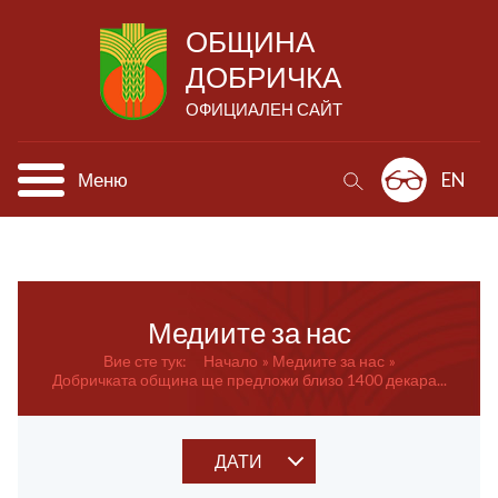
ОБЩИНА
ДОБРИЧКА
ОФИЦИАЛЕН САЙТ
Меню
EN
Медиите за нас
Вие сте тук:
Начало
Медиите за нас
Добричката община ще предложи близо 1400 декара...
ДАТИ