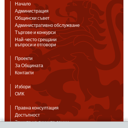
Начало
Администрация
Общински съвет
Административно обслужване
Търгове и конкурси
Най-често срещани
въпроси и отговори
Проекти
За Общината
Контакти
Избори
ОИК
Правна консултация
Достъпност
Защита на личните данни