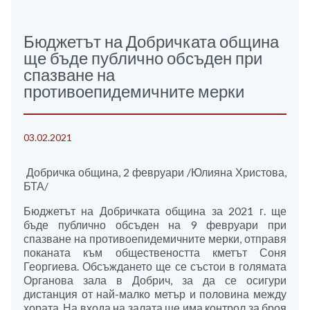
Бюджетът на Добричката община
ще бъде публично обсъден при
спазване на
противоепидемичните мерки
03.02.2021
Добричка община, 2 февруари /Юлияна Христова,
БТА/
Бюджетът на Добричката община за 2021 г. ще
бъде публично обсъден на 9 февруари при
спазване на противоепидемичните мерки, отправя
поканата към обществеността кметът Соня
Георгиева. Обсъждането ще се състои в голямата
Органова зала в Добрич, за да се осигури
дистанция от най-малко метър и половина между
хората. На входа на залата ще има контрол за броя