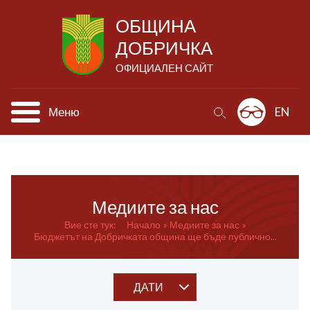
ОБЩИНА
ДОБРИЧКА
ОФИЦИАЛЕН САЙТ
Меню
EN
Медиите за нас
Вие сте тук:
Начало
Медиите за нас
Бюджетът на Добричката община ще бъде публично...
ДАТИ