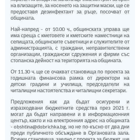
на влизащите, за носенето на защитни маски, ще се
предоставя дезинфектант за ръце, посочват от
общината.
Най-напред - от 10.00 ч., общинската управа ще
има среща с кметовете и кметските наместници на
селищата, общинските съветници и служителите от
администрацията, с граждани, неправителствени
организации, граждански сдружения и фирми със
стопанска дейност на територията на общината.
От 11.30 ч. ще се очакват становища по проекта за
годишната финансова рамка от директори на
детски градини и училища, председатели на
читалищни настоятелства и читалищни секретари.
Предложения как да бъдат осигурени и
изразходвани бюджетните средства през 2021 г.
могат да бъдат направени и в информационния
център, както и на електронния адрес на общината
- obshtina@dobrichka.bg, но не по-късно от два дни
преди публичното обсъждане в Органовата зала.
Всички становища, заедно с проекта за бюджет, ще