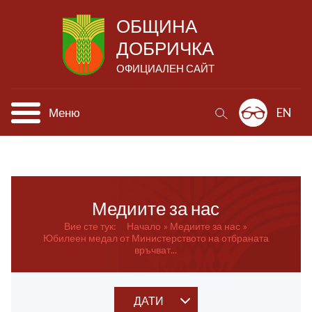
ОБЩИНА
ДОБРИЧКА
ОФИЦИАЛЕН САЙТ
Меню
EN
Медиите за нас
Вие сте тук:
Начало
Медиите за нас
Юбилеен медал от Министерството на отбраната
връчват...
ДАТИ