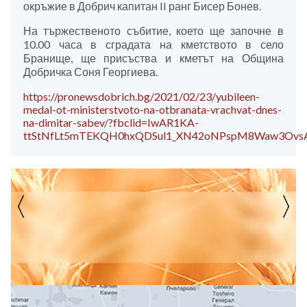
окръжие в Добрич капитан II ранг Бисер Бонев.
На тържественото събитие, което ще започне в
10.00 часа в сградата на кметството в село
Бранище, ще присъства и кметът на Община
Добричка Соня Георгиева.
https://pronewsdobrich.bg/2021/02/23/yubileen-
medal-ot-ministerstvoto-na-otbranata-vrachvat-dnes-
na-dimitar-sabev/?fbclid=IwAR1KA-
ttStNfLt5mTEKQH0hxQDSul1_XN42oNPspM8Waw3Ov