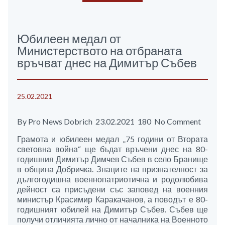
Юбилеен медал от
Министерството на отбраната
връчват днес на Димитър Събев
25.02.2021
By Pro News Dobrich 23.02.2021 180 No Comment
Грамота и юбилеен медал „75 години от Втората
световна война“ ще бъдат връчени днес на 80-
годишния Димитър Димчев Събев в село Бранище
в община Добричка. Знаците на признателност за
дългогодишна военнопатриотична и родолюбива
дейност са присъдени със заповед на военния
министър Красимир Каракачанов, а поводът е 80-
годишният юбилей на Димитър Събев. Събев ще
получи отличията лично от началника на Военното