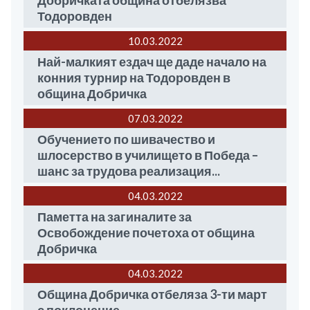
Добричката община отбелязва
Тодоровден
10.03
2022
Най-малкият ездач ще даде начало на
конния турнир на Тодоровден в
община Добричка
07.03
2022
Обучението по шивачество и
шлосерство в училището в Победа –
шанс за трудова реализация...
04.03
2022
Паметта на загиналите за
Освобождение почетоха от община
Добричка
04.03
2022
Община Добричка отбеляза 3-ти март