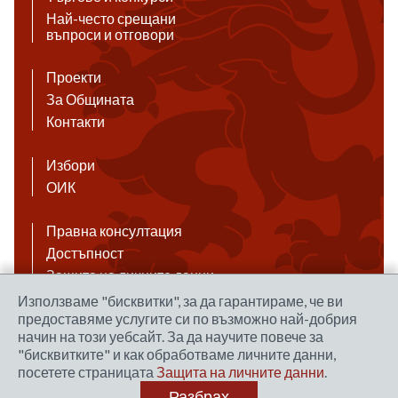
Най-често срещани
въпроси и отговори
Проекти
За Общината
Контакти
Избори
ОИК
Правна консултация
Достъпност
Защита на личните данни
Антикорупция
Използваме "бисквитки", за да гарантираме, че ви
предоставяме услугите си по възможно най-добрия
Връзки
начин на този уебсайт. За да научите повече за
"бисквитките" и как обработваме личните данни,
посетете страницата
Защита на личните данни
.
Правила за ползване на сайта
Разбрах