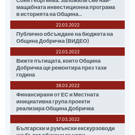
Соня Георгиева: Заложили сме най-
мащабната инвестиционна програма
в историята на Община...
22.03
2022
Публично обсъждане на бюджета на
Община Добричка (ВИДЕО)
22.03
2022
Вижте пътищата, които Община
Добричка ще ремонтира през тази
година
18.03
2022
Финансирани от ЕС и Местната
инициативна група проекти
реализира Община Добричка
17.03
2022
Български и румънски екскурзоводи