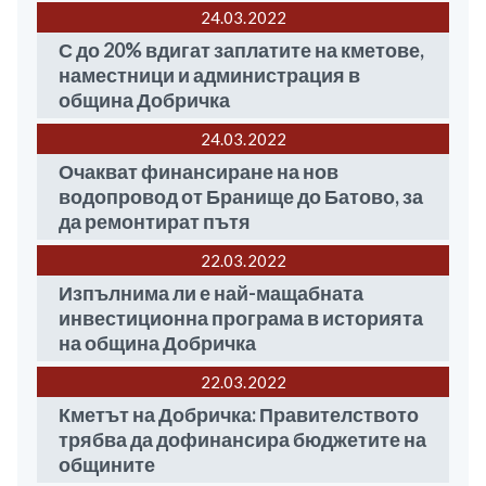
24.03
2022
С до 20% вдигат заплатите на кметове,
наместници и администрация в
община Добричка
24.03
2022
Очакват финансиране на нов
водопровод от Бранище до Батово, за
да ремонтират пътя
22.03
2022
Изпълнима ли е най-мащабната
инвестиционна програма в историята
на община Добричка
22.03
2022
Кметът на Добричка: Правителството
трябва да дофинансира бюджетите на
общините