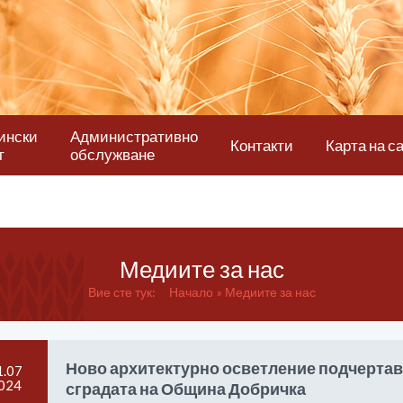
ински
Административно
Контакти
Карта на с
т
обслужване
Медиите за нас
Вие сте тук:
Начало
Медиите за нас
Ново архитектурно осветление подчертав
1.07
024
сградата на Община Добричка