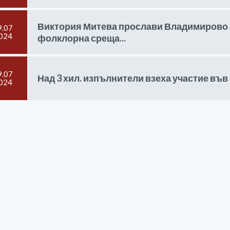
Виктория Митева прослави Владимирово 
9.07
024
фолклорна среща...
9.07
Над 3 хил. изпълнители взеха участие въ
024