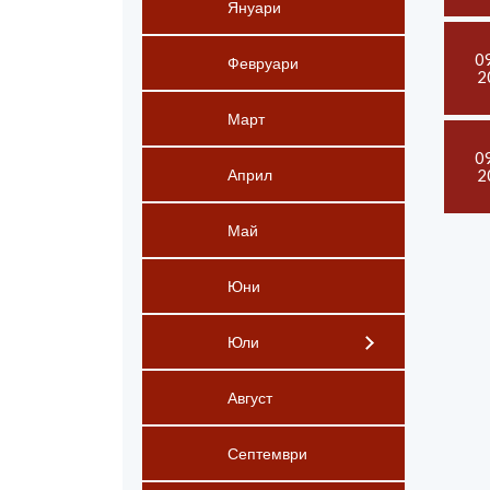
Януари
0
Февруари
2
Март
0
2
Април
Май
Юни
Юли
Август
Септември