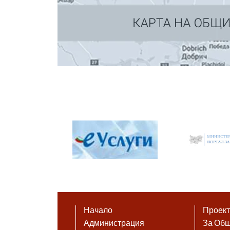
Начало
Проек
Администрация
За Об