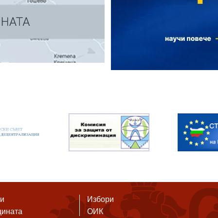
ти
Избори
щината
ОИК