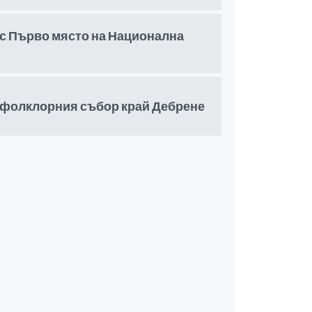
с Първо място на Национална
в фолклорния събор край Дебрене