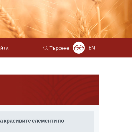
айта
EN
Търсене
а красивите елементи по