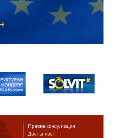
Правна консултация
Достъпност