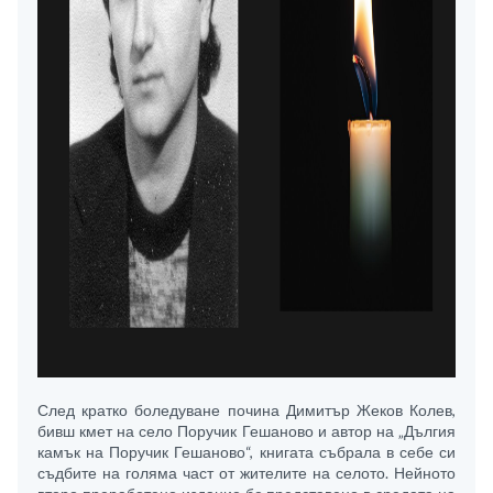
След кратко боледуване почина Димитър Жеков Колев,
бивш кмет на село Поручик Гешаново и автор на „Дългия
камък на Поручик Гешаново“, книгата събрала в себе си
съдбите на голяма част от жителите на селото. Нейното