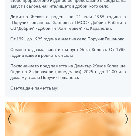
второ преработено издание бе представено в средата на
август в салона на читалището в добричкото село.
Димитър Жеков е роден на 21 юли 1955 година в
Поручик Гешаново. Завършва ТМСС - Добрич. Работи в
ОЗ "Добрич" - Добрич и "Хан Тервел" - с. Карапелит.
От 1991 до 1995 година е кмет на село Поручик Гешаново.
Семеен с двама сина и съпруга Янка Колева. От 1985
година живее в родното си село
Поклонението пред паметта на Димитър Жеков Колев ще
бъде на 3 февруари (понеделник) 2025 г. до 14.00 ч. в
дома му в село Поручик Гешаново.
Светла да е паметта му!