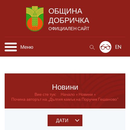
ОБЩИНА
ДОБРИЧКА
ОФИЦИАЛЕН САЙТ
Меню
EN
Новини
Вие сте тук:
Начало
Новини
Почина авторът на „Дългия камък на Поручик Гешаново“
ДАТИ