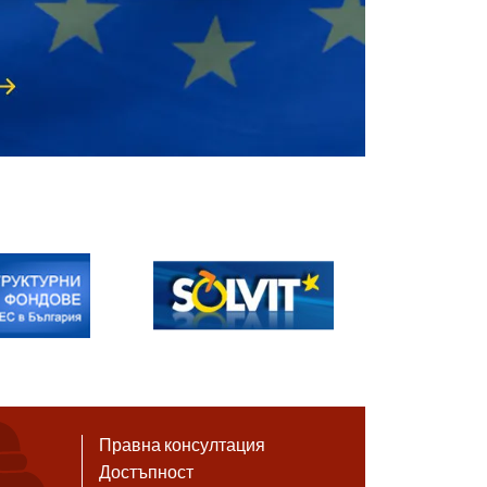
Правна консултация
Достъпност