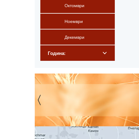
Октомври
Ноември
Декември
Година: