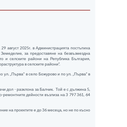
 29 август 2025г. в Администрацията постъпиха
Земеделие, за предоставяне на безвъзмездна
о и селските райони на Република България,
раструктура в селските райони".
ул. „Първа" в село Божурово и по ул. „Първа" в
и дол - разклона за Балчик. Той е с дължина 5,
но-ремонтните дейности възлиза на 3 797 361, 64
ние на проектите е до 36 месеца, но не по късно