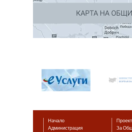
Начало
Проек
Администрация
За Об