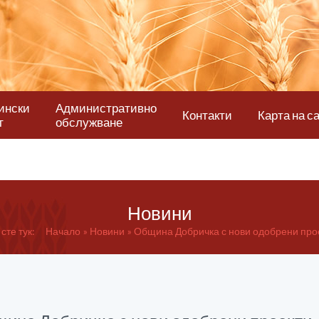
ински
Административно
Контакти
Карта на с
т
обслужване
Новини
сте тук:
Начало
Новини
Община Добричка с нови одобрени про