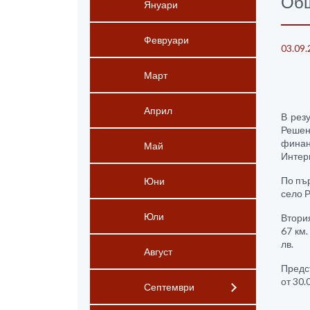
Общ
Януари
Февруари
03.09.
Март
Април
В рез
Решен
финан
Май
Интерв
По пъ
Юни
село Р
Юли
Втори
67 км.
лв.
Август
Предст
от 30.
Септември