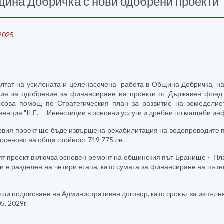
ина Добричка с нови одобрени проекти
2025
ултат на усилената и целенасочена работа в Община Добричка, на
ия за одобрение за финансиране на проекти от Държавен фонд 
сова помощ по Стратегическия план за развитие на земеделиет
енция "II.Г. – Инвестиции в основни услуги и дребни по мащаби инф
рвия проект ще бъде извършена рехабилитация на водопроводите по 
осеново на обща стойност 719 775 лв.
ят проект включва основен ремонт на общинския път Бранище - Плач
 и е разделен на четири етапа, като сумата за финансиране на път
ои подписване на Административен договор, като срокът за изпълне
05. 2029г.