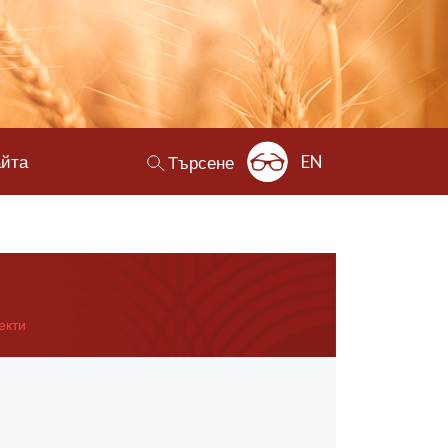
айта
EN
Търсене
екти