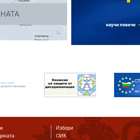
ти
Избори
щината
ОИК