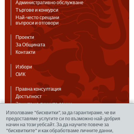
Административно обслужване
Търгове и конкурси
Най-често срещани
въпроси и отговори
Проекти
За Общината
Контакти
Избори
ОИК
Правна консултация
Достъпност
Защита на личните данни
Антикорупция
Използваме "бисквитки", за да гарантираме, че ви
предоставяме услугите си по възможно най-добрия
Връзки
начин на този уебсайт. За да научите повече за
"бисквитките" и как обработваме личните данни,