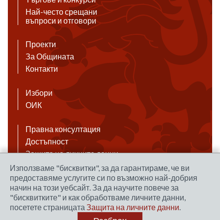
Най-често срещани
въпроси и отговори
Проекти
За Общината
Контакти
Избори
ОИК
Правна консултация
Достъпност
Защита на личните данни
Антикорупция
Използваме "бисквитки", за да гарантираме, че ви
предоставяме услугите си по възможно най-добрия
Връзки
начин на този уебсайт. За да научите повече за
"бисквитките" и как обработваме личните данни,
посетете страницата
Защита на личните данни
.
Правила за ползване на сайта