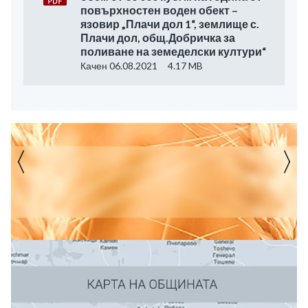
повърхностен воден обект –
язовир „Плачи дол 1“, землище с.
Плачи дол, общ.Добричка за
поливане на земеделски култури“
Качен 06.08.2021
4.17 MB