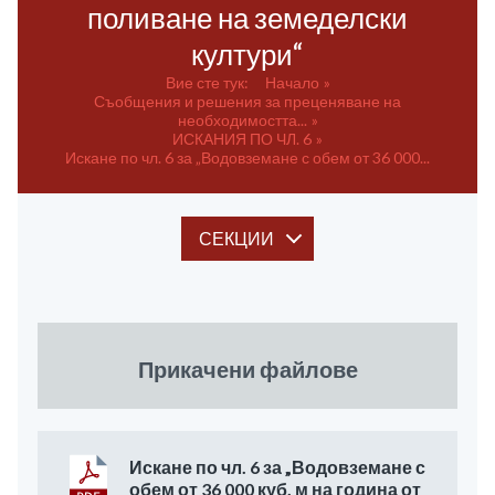
поливане на земеделски
култури“
Вие сте тук:
Начало
Съобщения и решения за преценяване на
необходимостта...
ИСКАНИЯ ПО ЧЛ. 6
Искане по чл. 6 за „Водовземане с обем от 36 000...
СЕКЦИИ
Прикачени файлове
Искане по чл. 6 за „Водовземане с
обем от 36 000 куб. м на година от