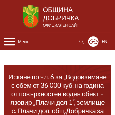
ОБЩИНА
ДОБРИЧКА
ОФИЦИАЛЕН САЙТ
Меню
EN
Искане по чл. 6 за „Водовземане
с обем от 36 000 куб. на година
от повърхностен воден обект –
язовир „Плачи дол 1“, землище
с. Плачи дол, общ.Добричка за