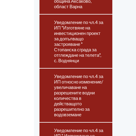
община Аксаково,
област Варна
Уведомление по чл.4 за
ИП "Изготвяне на
инвестиционен проект
за допълващо
застрояване "
Стопанска сграда за
отглеждане на телета",
с. Воднянци
Уведомление по чл.4 за
ИП относно изменение/
увеличаване на
разрешените водни
количества в
действащото
разрешително за
водовземане
Уведомление по чл.4 за
ИП " Изграждане на