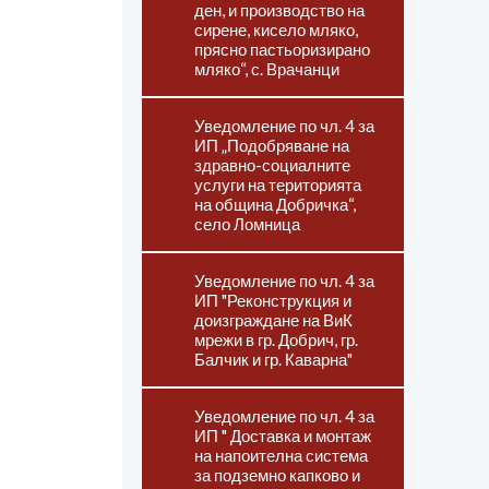
ден, и производство на
сирене, кисело мляко,
прясно пастьоризирано
мляко“, с. Врачанци
Уведомление по чл. 4 за
ИП „Подобряване на
здравно-социалните
услуги на територията
на община Добричка“,
село Ломница
Уведомление по чл. 4 за
ИП "Реконструкция и
доизграждане на ВиК
мрежи в гр. Добрич, гр.
Балчик и гр. Каварна"
Уведомление по чл. 4 за
ИП " Доставка и монтаж
на напоителна система
за подземно капково и