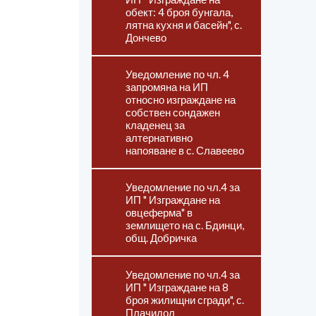
обект: 4 броя бунгала,
лятна кухня и басейн", с.
Дончево
Уведомление по чл. 4
запромяна на ИП
относно изграждане на
собствен сондажен
кладенец за
алтернативно
напояване в с. Славеево
Уведомление по чл.4 за
ИП " Изграждане на
овцеферма" в
землището на с. Бдинци,
общ. Добричка
Уведомление по чл.4 за
ИП " Изграждане на 8
броя жилищни сгради", с.
Плачидол