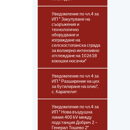
Уведомление по чл.4 за
ИП " Закупуване на
съоръжения и
технологично
оборудване и
изграждане на
селскостопанска сграда
за волиерно интензивно
отглеждане на 102618
кокошки носачки"
Уведомление по чл 4 за
ИП " Разширение на цех
за бутилиране на олио",
с. Карапелит
Уведомление по чл.4 за
ИП " Нова въздушна
линия 400 kV между
подстанция Добрич 2 –
Генерал Тошево 2"