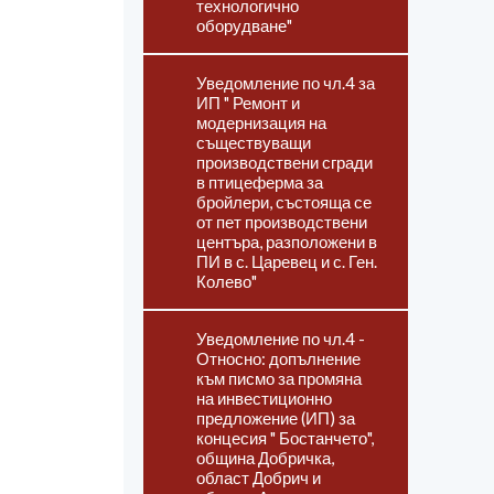
технологично
оборудване"
Уведомление по чл.4 за
ИП " Ремонт и
модернизация на
съществуващи
производствени сгради
в птицеферма за
бройлери, състояща се
от пет производствени
центъра, разположени в
ПИ в с. Царевец и с. Ген.
Колево"
Уведомление по чл.4 -
Относно: допълнение
към писмо за промяна
на инвестиционно
предложение (ИП) за
концесия " Бостанчето",
община Добричка,
област Добрич и