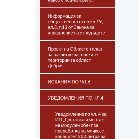
Информация за
обществеността по чл.19,
ал.3, т.13 от Закона за
управление на отпадъците
Проект на Областен план
за развитие на горските
територии за област
Добрич
ИСКАНИЯ ПО ЧЛ. 6
УВЕДОМЛЕНИЯ ПО ЧЛ.4
Уведомление по чл. 4 за
ИП „Доставка и монтаж
на модулен обект за
преработка на мляко, с
капацитет 300 литра на