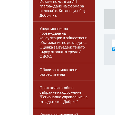
Искане по чл. 6 за ИП
"Изграждане на ферма за
охлюви", с. Котленци, общ.
Добричка
Уведомления за
провеждане на
консултации и обществени
обсъждания по доклади за
Оценка за въздействието
върху околната среда /
ОВОС/
Обяви за комплексни
разрешителни
Протоколи от общо
събрание на сдружение
"Регионално управление на
отпадъците - Добрич"
Какво е рециклиране?