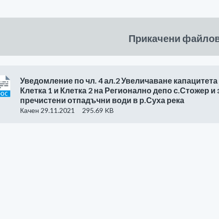
Прикачени файло
Уведомление по чл. 4 ал.2 Увеличаване капацитета
Клетка 1 и Клетка 2 на Регионално депо с.Стожер и
пречистени отпадъчни води в р.Суха река
Качен 29.11.2021
295.69 KB