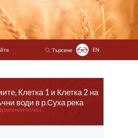
айта
EN
Търсене
те, Клетка 1 и Клетка 2 на
чни води в р.Суха река
ДОМЛЕНИЯ ПО ЧЛ.4