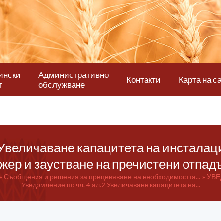
ински
Административно
Контакти
Карта на с
т
обслужване
 Увеличаване капацитета на инсталации
жер и заустване на пречистени отпадъ
Съобщения и решения за преценяване на необходимостта...
УВЕ
Уведомление по чл. 4 ал.2 Увеличаване капацитета на...