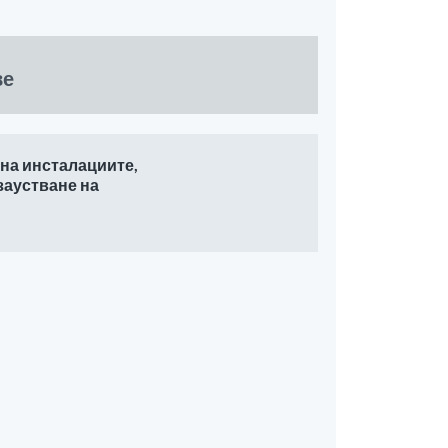
ве
 на инсталациите,
 заустване на