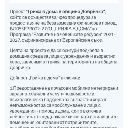
Проект
"Грижа в дома в община Добричка"
,
който се осъществява чрез процедура за
предоставяне на безвъзмездна финансова помощ
BG05SFPR002-2.001 „ГРИЖА В ДОМА“по
Програма “Развитие на човешките ресурси” 2021-
2027, съфинансирана от Европейския съюз.
Целта на проекта е да се осигури подкрепа в
домашна среда за лица с увреждания и възрастни
хора, зависими от грижа на територията на община
Добричка.
Дейност „Грижа в дома“ включва
:
1.Предоставяне на почасови мобилни интегрирани
здравно-социални услуги по домовете и
психологическа подкрепа за възрастни хора в
невъзможност за самообслужване и лица с
увреждания - помощ в дома, която включва
дейности като поддържане хигиената в жилищните
помещения, обитавани от потребителите,
съдействие за дребни битови ремонти, приготвяне