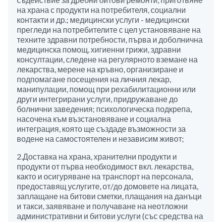
на храна с продукти на потребителя, социални
контакти и др.; медицински услуги - медицински
прегледи на потребителите с цел установяване на
техните здравни потребности, първа и доболнична
медицинска помощ, хигиенни грижи, здравни
консултации, следене на регулярното вземане на
лекарства, мерене на кръвно, организиране и
подпомагане посещения на личния лекар,
манипулации, помощ при рехабилитационни или
други интегрирани услуги, придружаване до
болнични заведения; психологическа подкрепа,
насочена към възстановяване и социална
интеграция, която ще създаде възможности за
водене на самостоятелен и независим живот;
2.Доставка на храна, хранителни продукти и
продукти от първа необходимост вкл. лекарства,
както и осигуряване на транспорт на персонала,
предоставящ услугите, от/до домовете на лицата,
заплащане на битови сметки, плащания на данъци
и такси, заявяване и получаване на неотложни
административни и битови услуги (със средства на