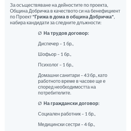
За осъществяване на дейностите по проекта,
Община Добричка в качеството си на бенефициент
по Проект
"Грижа в дома в община Добричка"
,
набира кандидати за следните длъжности:
Ø
На трудов договор:
Диспечер – 1 бр.,
Шофьор – 1 бр.,
Психолог – 1 бр.,
Домашни санитари – 43 бр., като
работното време в часове ще е
според необходимостта на
потребителите.
Ø
На граждански договор:
Социален работник – 1 бр.,
Медицински сестри – 4 бр.,