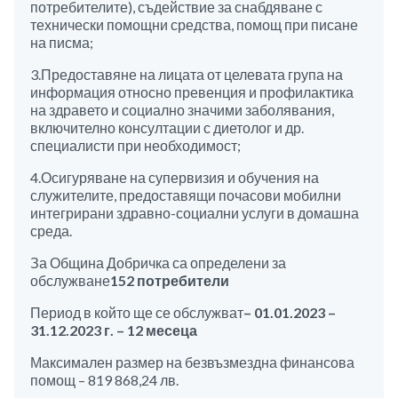
потребителите), съдействие за снабдяване с
технически помощни средства, помощ при писане
на писма;
3.Предоставяне на лицата от целевата група на
информация относно превенция и профилактика
на здравето и социално значими заболявания,
включително консултации с диетолог и др.
специалисти при необходимост;
4.Осигуряване на супервизия и обучения на
служителите, предоставящи почасови мобилни
интегрирани здравно-социални услуги в домашна
среда.
За Община Добричка са определени за
обслужване
152 потребители
Период в който ще се обслужват
– 01.01.2023 –
31.12.2023 г. – 12 месеца
Максимален размер на безвъзмездна финансова
помощ – 819 868,24 лв.