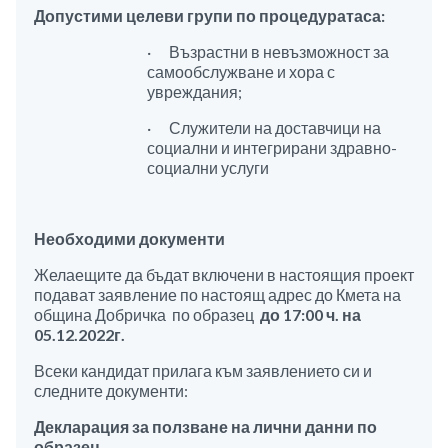
Допустими целеви групи по процедурата
са:
· Възрастни в невъзможност за
самообслужване и хора с
увреждания;
· Служители на доставчици на
социални и интегрирани здравно-
социални услуги
Необходими документи
Желаещите да бъдат включени в настоящия проект
подават заявление по настоящ адрес до Кмета на
община Добричка по образец
до 17:00 ч. на
05
.
12
.202
2
г.
Всеки кандидат прилага към заявлението си и
следните документи:
Декларация за ползване на лични данни по
образец