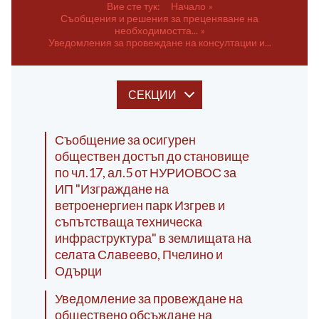
Вие сте тук:
Начало
Съобщения и решения за преценяване на
необходимостта...
Уведомления за провеждане на консултации и...
СЕКЦИИ
Съобщение за осигурен
обществен достъп до становище
по чл.17, ал.5 от НУРИОВОС за
ИП "Изграждане на
ветроенергиен парк Изгрев и
съпътстваща техническа
инфраструктура" в землищата на
селата Славеево, Пчелино и
Одърци
Уведомление за провеждане на
обществено обсъждане на