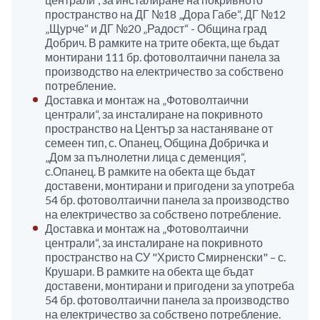
пространство на ДГ №18 „Дора Габе“, ДГ №12
„Щурче“ и ДГ №20 „Радост“ - Община град
Добрич. В рамките на трите обекта, ще бъдат
монтирани 111 бр. фотоволтаични панела за
производство на електричество за собствено
потребление.
Доставка и монтаж на „Фотоволтаични
централи“, за инсталиране на покривното
пространство на Център за настаняване от
семеен тип, с. Опанец, Община Добричка и
„Дом за пълнолетни лица с деменция“,
с.Опанец. В рамките на обекта ще бъдат
доставени, монтирани и пригодени за употреба
54 бр. фотоволтаични панела за производство
на електричество за собствено потребление.
Доставка и монтаж на „Фотоволтаични
централи“, за инсталиране на покривното
пространство на СУ "Христо Смирненски" – с.
Крушари. В рамките на обекта ще бъдат
доставени, монтирани и пригодени за употреба
54 бр. фотоволтаични панела за производство
на електричество за собствено потребление.