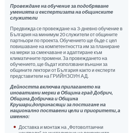
Провеждане на обучение за подобряване
уменията и експертизата на общинските
служители
Предвижда се провеждане на 3-дневно обучение в
България на минимум 20 служители от общините
партньори по проекта. Обучението ще бъде с цел
повишаване на компетентността им за планиране
на мерки за смекчаване и адаптиране към
климатичните промени. За провеждането на
обучението, ще бъдат използвани външни за
общините лектори от България както и експерти
представители на ГРИЙНЗОУН АД.
Дейността включва прилагането на
иновативни мерки в Община град Добрич,
Община Добричка и Община
Крушари
,
допринасящи за постигане на
национално поставени цели и приоритети, а
именно:
Доставка и монтаж на „Фотоволтаични
централи“, за инсталиране на покривното