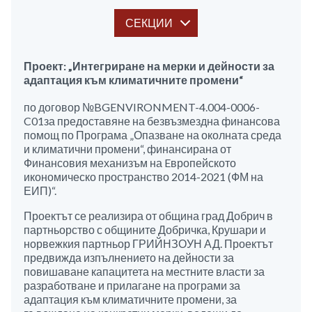
СЕКЦИИ
Проект: „Интегриране на мерки и дейности за
адаптация към климатичните промени“
по договор №BGENVIRONMENT-4.004-0006-
C01за предоставяне на безвъзмездна финансова
помощ по Програма „Опазване на околната среда
и климатични промени“, финансирана от
Финансовия механизъм на Eвропейското
икономическо пространство 2014-2021 (ФМ на
ЕИП)“.
Проектът се реализира от община град Добрич в
партньорство с общините Добричка, Крушари и
норвежкия партньор ГРИЙНЗОУН АД. Проектът
предвижда изпълнението на дейности за
повишаване капацитета на местните власти за
разработване и прилагане на програми за
адаптация към климатичните промени, за