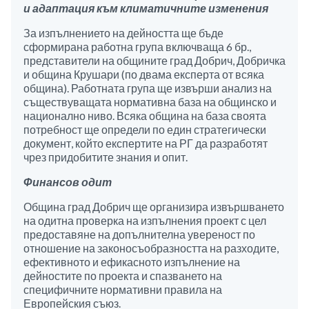
и адаптация към климатичните изменения
За изпълнението на дейността ще бъде
сформирана работна група включваща 6 бр.,
представители на общините град Добрич, Добричка
и община Крушари (по двама експерта от всяка
община). Работната група ще извърши анализ на
съществуващата нормативна база на общинско и
национално ниво. Всяка община на база своята
потребност ще определи по един стратегически
документ, който експертите на РГ да разработят
чрез придобитите знания и опит.
Финансов одит
Община град Добрич ще организира извършването
на одитна проверка на изпълнения проект с цел
предоставяне на допълнителна увереност по
отношение на законосъобразността на разходите,
ефективното и ефикасното изпълнение на
дейностите по проекта и спазването на
специфичните нормативни правила на
Европейския съюз.