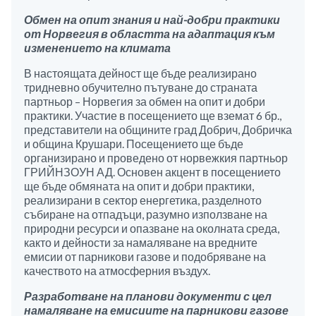
Обмен на опит знания и най-добри практики
от Норвегия в областта на адаптация към
изменението на климата
В настоящата дейност ще бъде реализирано
тридневно обучително пътуване до страната
партньор – Норвегия за обмен на опит и добри
практики. Участие в посещението ще вземат 6 бр.,
представители на общините град Добрич, Добричка
и община Крушари. Посещението ще бъде
организирано и проведено от норвежкия партньор
ГРИЙНЗОУН АД. Основен акцент в посещението
ще бъде обмяната на опит и добри практики,
реализирани в сектор енергетика, разделното
събиране на отпадъци, разумно използване на
природни ресурси и опазване на околната среда,
както и дейности за намаляване на вредните
емисии от парникови газове и подобряване на
качеството на атмосферния въздух.
Разработване на планови документи с цел
намаляване на емисиите на парникови газове