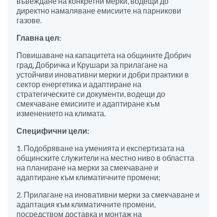
въвеждане на конкретни мерки, водещи до
директно намаляване емисиите на парникови
газове.
Главна цел:
Повишаване на капацитета на общините Добрич
град, Добричка и Крушари за прилагане на
устойчиви иновативни мерки и добри практики в
сектор енергетика и адаптиране на
стратегическите си документи, водещи до
смекчаване емисиите и адаптиране към
изменението на климата.
Специфични цели:
1. Подобряване на уменията и експертизата на
общинските служители на местно ниво в областта
на планиране на мерки за смекчаване и
адаптиране към климатичните промени;
2. Прилагане на иновативни мерки за смекчаване и
адаптация към климатичните промени,
посредством доставка и монтаж на