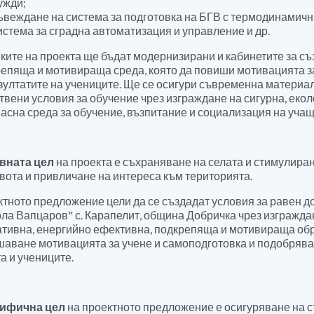
ужди;
ъвеждане на система за подготовка на БГВ с термодинамичн
истема за сградна автоматизация и управление и др.
ките на проекта ще бъдат модернизирани и кабинетите за съ
епяща и мотивираща среда, която да повиши мотивацията з
зултатите на учениците. Ще се осигури съвременна материал
твени условия за обучение чрез изграждане на сигурна, екол
асна среда за обучение, възпитание и социализация на учащ
вната цел
на проекта е съхраняване на селата и стимулира
вота и привличане на интереса към територията.
тното предложение цели да се създадат условия за равен 
ла Вапцаров" с. Карапелит, община Добричка чрез изгражда
тивна, енергийно ефективна, подкрепяща и мотивираща обр
аване мотивацията за учене и самоподготовка и подобрява
а и учениците.
ифична цел
на проектното предложение е осигуряване на 