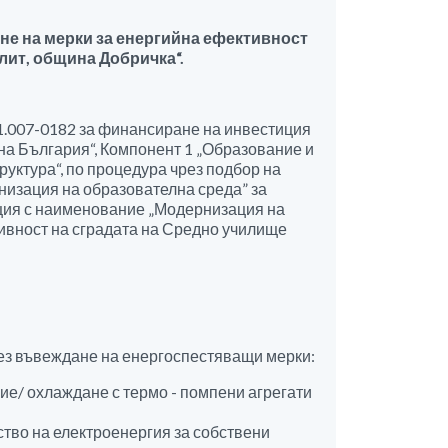
не на мерки за енергийна ефективност
лит, община Добричка“.
007-0182 за финансиране на инвестиция
на България“, Компонент 1 „Образование и
уктура“, по процедура чрез подбор на
изация на образователна среда” за
ция с наименование „Модернизация на
ивност на сградата на Средно училище
ез въвеждане на енергоспестяващи мерки:
ие/ охлаждане с термо - помпени агрегати
тво на електроенергия за собствени