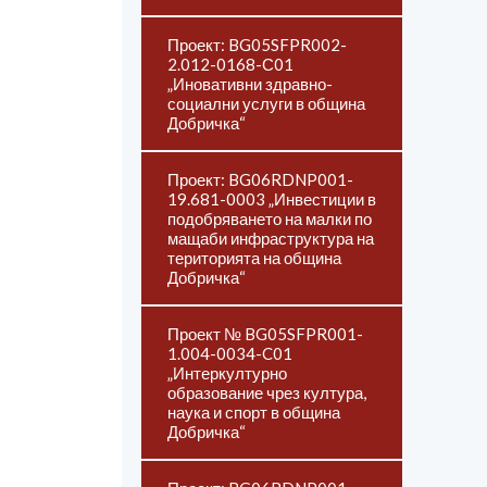
Проект: BG05SFPR002-
2.012-0168-С01
„Иновативни здравно-
социални услуги в община
Добричка“
Проект: BG06RDNP001-
19.681-0003 „Инвестиции в
подобряването на малки по
мащаби инфраструктура на
територията на община
Добричка“
Проект № BG05SFPR001-
1.004-0034-C01
„Интеркултурно
образование чрез култура,
наука и спорт в община
Добричка“