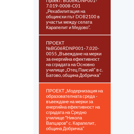
Проект: BG06RDNP001-
7.019-0008-C01
„Рехабилитация на
общински път DOB2100 в
участък между селата
Карапелит и Медово“.
ПРОЕКТ
№BG06RDNP001–7.020-
0055 „Въвеждане на мерки
за енергийна ефективност
на сградата на Основно
училище „Отец Паисий“ в с.
Батово, община Добричка“
ПРОЕКТ „Модернизация на
образователната среда -
въвеждане на мерки за
енергийна ефективност на
сградата на Средно
училище "Никола
Вапцаров" с. Карапелит,
община Добричка“