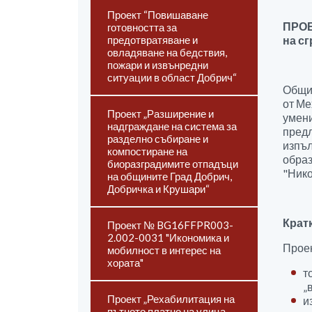
Проект “Повишаване
ПРОЕ
готовността за
предотвратяване и
на с
овладяване на бедствия,
пожари и извънредни
ситуации в област Добрич“
Общи
от Ме
Проект „Разширение и
умени
надграждане на система за
предл
разделно събиране и
изпъл
компостиране на
образ
биоразградимите отпадъци
"Нико
на общините Град Добрич,
Добричка и Крушари“
Крат
Проект № BG16FFPR003-
2.002-0031 "Икономика и
Проек
мобилност в интерес на
хората"
т
„
Проект „Рехабилитация на
и
пътното платно на улица