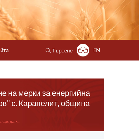
айта
EN
Търсене
е на мерки за енергийна
в" с. Карапелит, община
реда -...