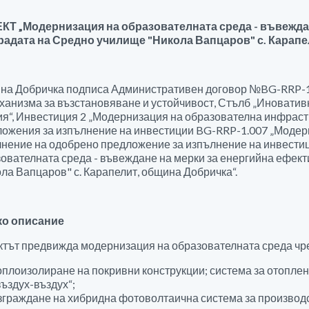
КТ „Модернизация на образователната среда - въвежда
градата на Средно училище "Никола Вапцаров" с. Карапе
на Добричка подписа Административен договор №BG-RRP-1.
ханизма за възстановяване и устойчивост, Стълб „Иноватив
я“, Инвестиция 2 „Модернизация на образователна инфрастр
ожения за изпълнение на инвестиции BG-RRP-1.007 „Модерн
нение на одобрено предложение за изпълнение на инвести
ователната среда - въвеждане на мерки за енергийна ефект
ла Вапцаров" с. Карапелит, община Добричка“.
ко описание
тът предвижда модернизация на образователната среда чр
оплоизолиране на покривни конструкции; система за отоплен
въздух-въздух“;
зграждане на хибридна фотоволтаична система за производс