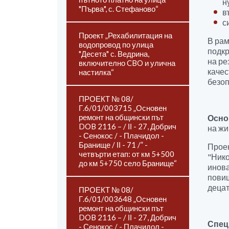
н
"Първа", с. Стефаново“
в
с
Проект „Рехабилитация на
В рам
водопровод по улица
подкр
"Десета" с. Ведрина,
на ре
включително CBO и улична
качес
настилка“
безоп
ПРОЕКТ № 08/
Г.6/01/003715 „Основен
ремонт на общински път
Осно
DOB 2116 – / ІІ - 27, Добрич
на жи
- Сенокос / - Плачидол -
Бранище / ІІ - 71 /” -
Проек
четвърти етап: от км 5+500
"Нико
до км 5+750 село Бранище“
инова
повиш
децат
ПРОЕКТ № 08/
Г.6/01/003648 „Основен
ремонт на общински път
DOB 2116 – / ІІ - 27, Добрич
Спец
- Сенокос / - Плачидол -