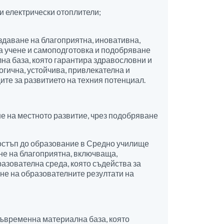
и електрически отоплители;
здаване на благоприятна, иновативна,
а учене и самоподготовка и подобряване
на база, която гарантира здравословни и
огична, устойчива, привлекателна и
ите за развитието на техния потенциал.
не на местното развитие, чрез подобряване
достъп до образование в Средно училище
не на благоприятна, включваща,
азователна среда, която съдейства за
не на образователните резултати на
съвременна материална база, която