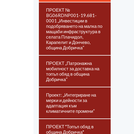
ПРОЕКТ №
BG06RDNP001-19.681-
0001 „Инвестиции в
подобряването на малка по
мащаби инфраструктура в
селата Плачидол,
Карапелит и Дончево,
община Добричка“
ПРОЕКТ „Патронажна
мобилност за доставка на
топъл обяд в община
Добричка“
Проект: „Интегриране на
мерки и дейности за
адаптация към
климатичните промени“
ПРОЕКТ "Топъл обяд в
община Добричка"