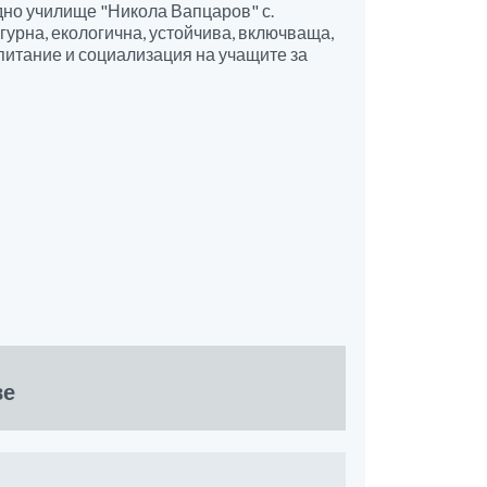
дно училище "Никола Вапцаров" с.
урна, екологична, устойчива, включваща,
питание и социализация на учащите за
ве