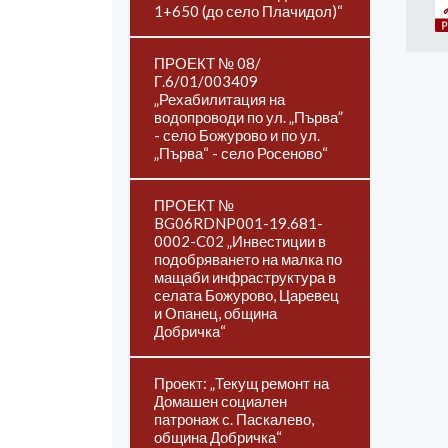
1+650 (до село Плачидол)“
ПРОЕКТ № 08/
Г.6/01/003409
„Рехабилитация на
водопроводи по ул. „Първа”
- село Божурово и по ул.
„Първа“ - село Росеново“
ПРОЕКТ №
BG06RDNP001-19.681-
0002-C02 „Инвестиции в
подобряването на малка по
мащаби инфраструктура в
селата Божурово, Царевец
и Опанец, община
Добричка“
Проект: „Текущ ремонт на
Домашен социален
патронаж с. Паскалево,
община Добричка“