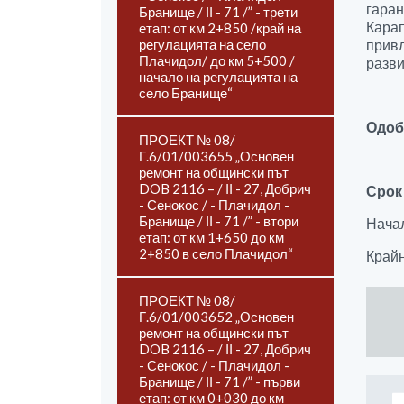
гаран
Бранище / ІІ - 71 /” - трети
Карап
етап: от км 2+850 /край на
регулацията на село
привл
Плачидол/ до км 5+500 /
разви
начало на регулацията на
село Бранище“
Одоб
ПРОЕКТ № 08/
Г.6/01/003655 „Основен
ремонт на общински път
DOB 2116 – / ІІ - 27, Добрич
Срок
- Сенокос / - Плачидол -
Бранище / ІІ - 71 /” - втори
Начал
етап: от км 1+650 до км
2+850 в село Плачидол“
Крайн
ПРОЕКТ № 08/
Г.6/01/003652 „Основен
ремонт на общински път
DOB 2116 – / ІІ - 27, Добрич
- Сенокос / - Плачидол -
Бранище / ІІ - 71 /” - първи
етап: от км 0+030 до км