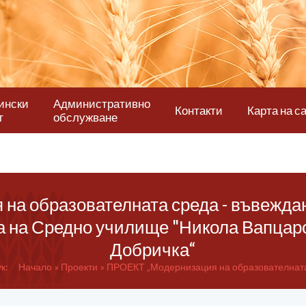
ински
Административно
Контакти
Карта на с
т
обслужване
а образователната среда - въвеждан
а на Средно училище "Никола Вапцаро
Добричка“
к:
Начало
Проекти
ПРОЕКТ „Модернизация на образователната с