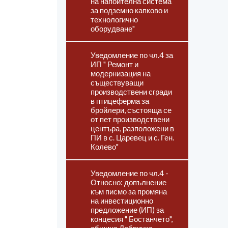
на напоителна система
за подземно капково и
технологично
оборудване"
Уведомление по чл.4 за
ИП " Ремонт и
модернизация на
съществуващи
производствени сгради
в птицеферма за
бройлери, състояща се
от пет производствени
центъра, разположени в
ПИ в с. Царевец и с. Ген.
Колево"
Уведомление по чл.4 -
Относно: допълнение
към писмо за промяна
на инвестиционно
предложение (ИП) за
концесия " Бостанчето",