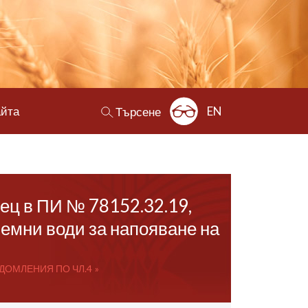
айта
EN
Търсене
нец в ПИ № 78152.32.19,
земни води за напояване на
ДОМЛЕНИЯ ПО ЧЛ.4