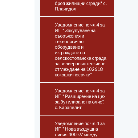
броя жилищни сгради", с.
Плачидол
Уведомление по чл.4 за
ИП " Закупуване на
съоръжения и
технологично
оборудване и
изграждане на
селскостопанска сграда
за волиерно интензивно
отглеждане на 102618
кокошки носачки"
Уведомление по чл 4 за
ИП " Разширение на цех
за бутилиране на олио",
с. Карапелит
Уведомление по чл.4 за
ИП " Нова въздушна
линия 400 kV между