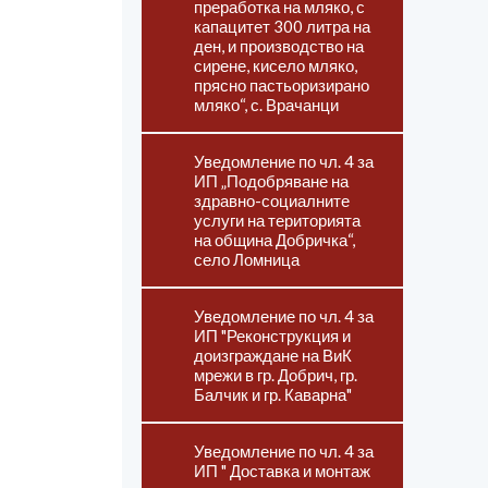
преработка на мляко, с
капацитет 300 литра на
ден, и производство на
сирене, кисело мляко,
прясно пастьоризирано
мляко“, с. Врачанци
Уведомление по чл. 4 за
ИП „Подобряване на
здравно-социалните
услуги на територията
на община Добричка“,
село Ломница
Уведомление по чл. 4 за
ИП "Реконструкция и
доизграждане на ВиК
мрежи в гр. Добрич, гр.
Балчик и гр. Каварна"
Уведомление по чл. 4 за
ИП " Доставка и монтаж