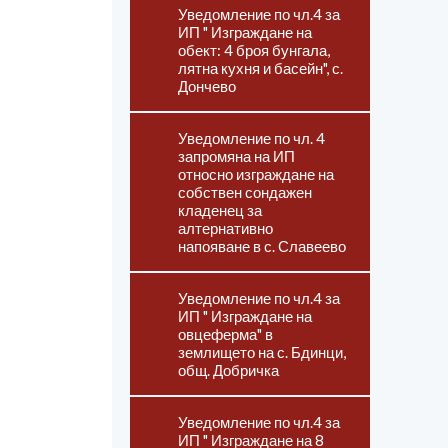
Уведомление по чл.4 за
ИП " Изграждане на
обект: 4 броя бунгала,
лятна кухня и басейн", с.
Дончево
Уведомление по чл. 4
запромяна на ИП
относно изграждане на
собствен сондажен
кладенец за
алтернативно
напояване в с. Славеево
Уведомление по чл.4 за
ИП " Изграждане на
овцеферма" в
землището на с. Бдинци,
общ. Добричка
Уведомление по чл.4 за
ИП " Изграждане на 8