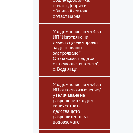
община Добричка,
област Добрич и
община Аксаково,
област Варна
Уведомление по чл.4 за
ИП "Изготвяне на
инвестиционен проект
за допълващо
застрояване "
Стопанска сграда за
отглеждане на телета",
с. Воднянци
Уведомление по чл.4 за
ИП относно изменение/
увеличаване на
разрешените водни
количества в
действащото
разрешително за
водовземане