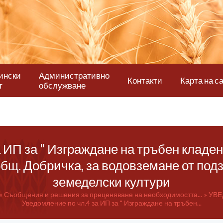
ински
Административно
Контакти
Карта на с
т
обслужване
 ИП за " Изграждане на тръбен кладе
бщ. Добричка, за водовземане от под
земеделски култури
Съобщения и решения за преценяване на необходимостта...
УВЕ
Уведомление по чл.4 за ИП за " Изграждане на тръбен...