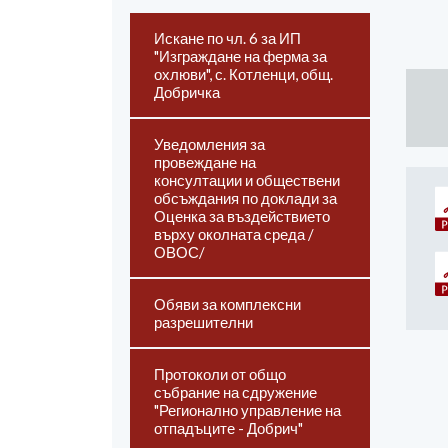
Искане по чл. 6 за ИП
"Изграждане на ферма за
охлюви", с. Котленци, общ.
Добричка
Уведомления за
провеждане на
консултации и обществени
обсъждания по доклади за
Оценка за въздействието
върху околната среда /
ОВОС/
Обяви за комплексни
разрешителни
Протоколи от общо
събрание на сдружение
"Регионално управление на
отпадъците - Добрич"