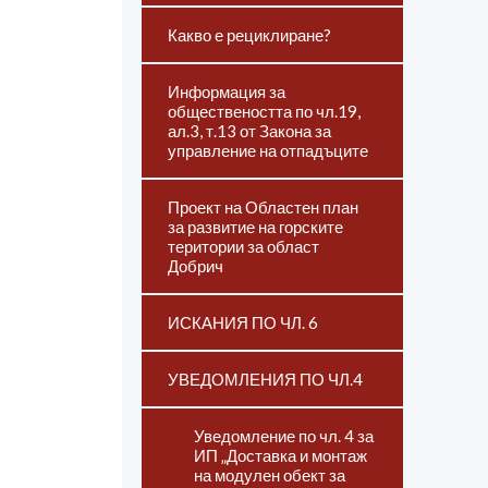
Какво е рециклиране?
Информация за
обществеността по чл.19,
ал.3, т.13 от Закона за
управление на отпадъците
Проект на Областен план
за развитие на горските
територии за област
Добрич
ИСКАНИЯ ПО ЧЛ. 6
УВЕДОМЛЕНИЯ ПО ЧЛ.4
Уведомление по чл. 4 за
ИП „Доставка и монтаж
на модулен обект за