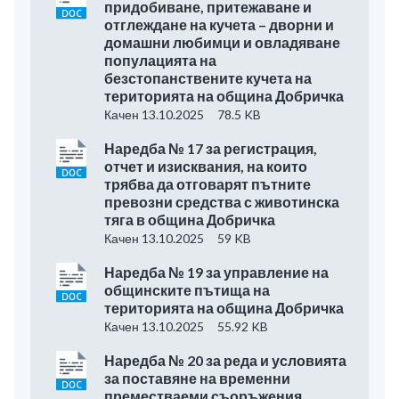
придобиване, притежаване и
отглеждане на кучета – дворни и
домашни любимци и овладяване
популацията на
безстопанствените кучета на
територията на община Добричка
Качен 13.10.2025
78.5 KB
Наредба № 17 за регистрация,
отчет и изисквания, на които
трябва да отговарят пътните
превозни средства с животинска
тяга в община Добричка
Качен 13.10.2025
59 KB
Наредба № 19 за управление на
общинските пътища на
територията на община Добричка
Качен 13.10.2025
55.92 KB
Наредба № 20 за реда и условията
за поставяне на временни
преместваеми съоръжения,