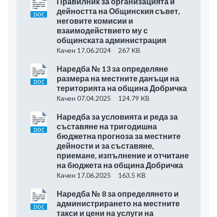
Правилник за организацията и
дейността на Общинския съвет,
неговите комисии и
взаимодействието му с
общинската администрация
Качен 17.06.2024
267 KB
Наредба № 13 за определяне
размера на местните данъци на
територията на община Добричка
Качен 07.04.2025
124.79 KB
Наредба за условията и реда за
съставяне на тригодишна
бюджетна прогноза за местните
дейности и за съставяне,
приемане, изпълнение и отчитане
на бюджета на община Добричка
Качен 17.06.2025
163.5 KB
Наредба № 8 за определянето и
администрирането на местните
такси и цени на услуги на