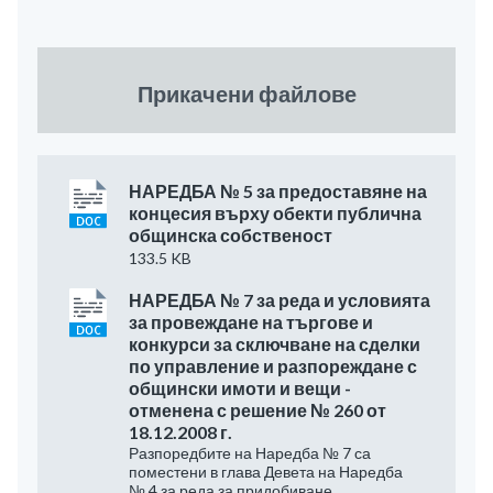
Прикачени файлове
НАРЕДБА № 5 за предоставяне на
концесия върху обекти публична
общинска собственост
133.5 KB
НАРЕДБА № 7 за реда и условията
за провеждане на търгове и
конкурси за сключване на сделки
по управление и разпореждане с
общински имоти и вещи -
отменена с решение № 260 от
18.12.2008 г.
Разпоредбите на Наредба № 7 са
поместени в глава Девета на Наредба
№ 4 за реда за придобиване,