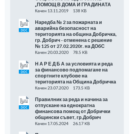
„ПОМОЩ В ДОМА И ГРАДИНАТА
Качен 13.11.2019
138 KB
Наредба № 2 за пожарната и
аварийна безопасност на
територията на община Добричка,
гр. Добрич - отменена с решение
№ 125 от 27.02.2020г. на ДОбС
Качен 20.03.2020
78.5 KB
Н А Р Е Д Б А за условията и реда
за финансово подпомагане на
спортните клубове на
територията на Община Добричка
Качен 23.07.2020
173.5 KB
Правилник за реда и начина за
отпускане на еднократна
финансова помощ от Добрички
общински съвет, гр.Добрич
Качен 17.05.2024
26.17 KB