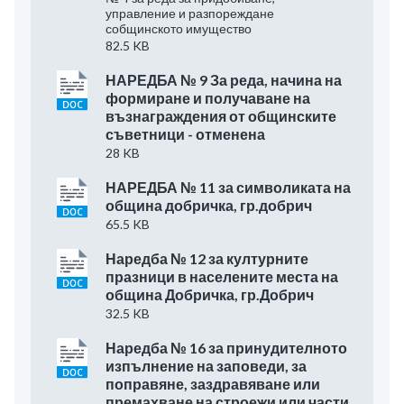
управление и разпореждане
собщинското имущество
82.5 KB
НАРЕДБА № 9 За реда, начина на
формиране и получаване на
възнаграждения от общинските
съветници - отменена
28 KB
НАРЕДБА № 11 за символиката на
община добричка, гр.добрич
65.5 KB
Наредба № 12 за културните
празници в населените места на
община Добричка, гр.Добрич
32.5 KB
Наредба № 16 за принудителното
изпълнение на заповеди, за
поправяне, заздравяване или
премахване на строежи или части