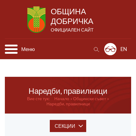
ОБЩИНА
ДОБРИЧКА
ОФИЦИАЛЕН САЙТ
Меню
EN
Наредби, правилници
Вие сте тук:
Начало
Общински
съвет
Наредби, правилници
СЕКЦИИ