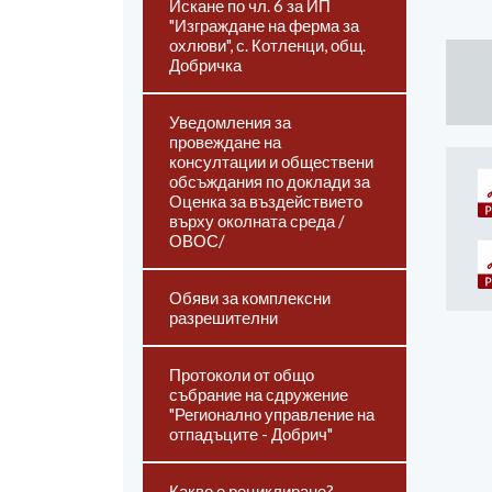
Искане по чл. 6 за ИП
"Изграждане на ферма за
охлюви", с. Котленци, общ.
Добричка
Уведомления за
провеждане на
консултации и обществени
обсъждания по доклади за
Оценка за въздействието
върху околната среда /
ОВОС/
Обяви за комплексни
разрешителни
Протоколи от общо
събрание на сдружение
"Регионално управление на
отпадъците - Добрич"
Какво е рециклиране?