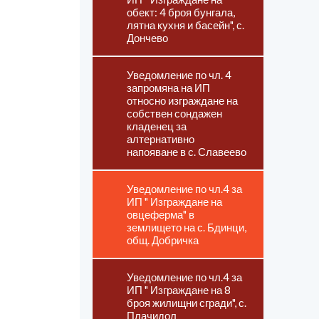
обект: 4 броя бунгала,
лятна кухня и басейн", с.
Дончево
Уведомление по чл. 4
запромяна на ИП
относно изграждане на
собствен сондажен
кладенец за
алтернативно
напояване в с. Славеево
Уведомление по чл.4 за
ИП " Изграждане на
овцеферма" в
землището на с. Бдинци,
общ. Добричка
Уведомление по чл.4 за
ИП " Изграждане на 8
броя жилищни сгради", с.
Плачидол