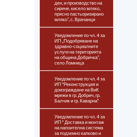
ден, и производство на
сирене, кисело мляко,
прясно пастьоризирано
мляко“, с. Врачанци
Уведомление по чл. 4 за
ИП „Подобряване на
здравно-социалните
услуги на територията
на община Добричка“,
село Ломница
Уведомление по чл. 4 за
ИП "Реконструкция и
доизграждане на ВиК
мрежи в гр. Добрич, гр.
Балчик и гр. Каварна"
Уведомление по чл. 4 за
ИП " Доставка и монтаж
на напоителна система
за подземно капково и