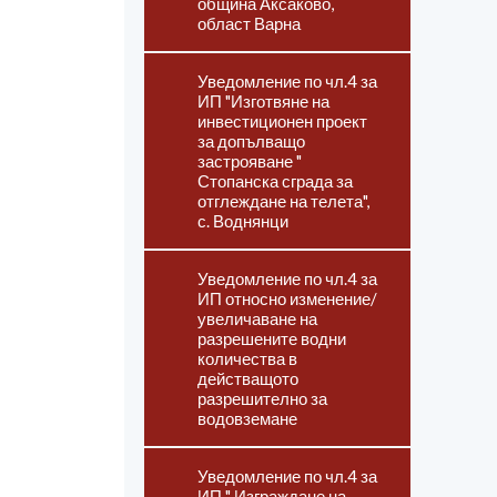
община Аксаково,
област Варна
Уведомление по чл.4 за
ИП "Изготвяне на
инвестиционен проект
за допълващо
застрояване "
Стопанска сграда за
отглеждане на телета",
с. Воднянци
Уведомление по чл.4 за
ИП относно изменение/
увеличаване на
разрешените водни
количества в
действащото
разрешително за
водовземане
Уведомление по чл.4 за
ИП " Изграждане на