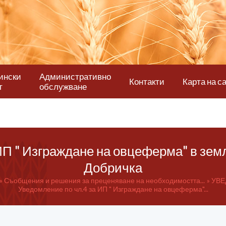
ински
Административно
Контакти
Карта на с
т
обслужване
ИП " Изграждане на овцеферма" в земл
Добричка
Съобщения и решения за преценяване на необходимостта...
УВЕ
Уведомление по чл.4 за ИП " Изграждане на овцеферма"...