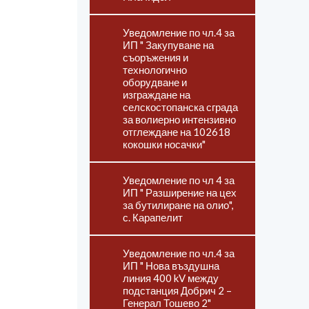
Уведомление по чл.4 за
ИП " Закупуване на
съоръжения и
технологично
оборудване и
изграждане на
селскостопанска сграда
за волиерно интензивно
отглеждане на 102618
кокошки носачки"
Уведомление по чл 4 за
ИП " Разширение на цех
за бутилиране на олио",
с. Карапелит
Уведомление по чл.4 за
ИП " Нова въздушна
линия 400 kV между
подстанция Добрич 2 –
Генерал Тошево 2"