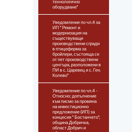
технологично
оборудване"
Уведомление по чл.4 за
ИП " Ремонт и
модернизация на
съществуващи
производствени сгради
в птицеферма за
бройлери, състояща се
от пет производствени
центъра, разположени в
ПИ в с. Царевец и с. Ген.
Колево"
Уведомление по чл.4 -
Относно: допълнение
към писмо за промяна
на инвестиционно
предложение (ИП) за
концесия " Бостанчето",
община Добричка,
област Добрич и