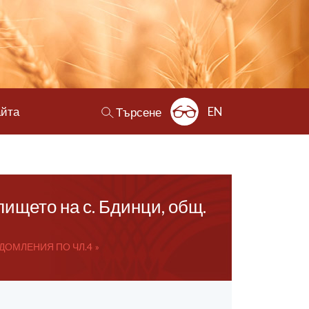
айта
EN
Търсене
ището на с. Бдинци, общ.
ДОМЛЕНИЯ ПО ЧЛ.4