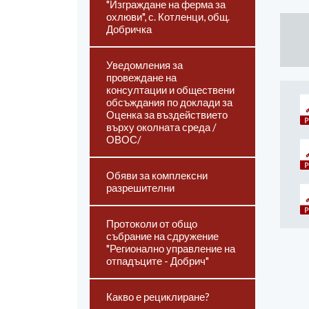
"Изграждане на ферма за
охлюви", с. Котленци, общ.
Добричка
Уведомления за
провеждане на
консултации и обществени
обсъждания по доклади за
Оценка за въздействието
върху околната среда /
ОВОС/
Обяви за комплексни
разрешителни
Протоколи от общо
събрание на сдружение
"Регионално управление на
отпадъците - Добрич"
Какво е рециклиране?