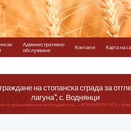
ински
Административно
Контакти
Карта на с
т
обслужване
зграждане на стопанска сграда за отгл
лагуна", с. Воднянци
я за преценяване на необходимостта...
ИСКАНИЯ ПО ЧЛ. 6
Искан