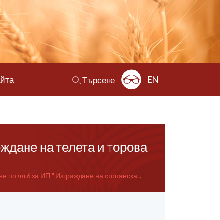
айта
EN
Търсене
еждане на телета и торова
е по чл.6 за ИП " Изграждане на стопанска...