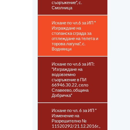
съоръжение", с.
Смолница
Искане по чл.6 за ИП "
Изграждане на
стопанска сграда за
отглеждане на телета и
торова лагуна", с.
Воднянци
Искане по чл.6 за ИП:
"Изграждане на
водовземно
съоръжение в ПИ
66946.30.22, село
Славеево, община
Добричка"
Искане по чл. 6 за ИП "
Изменение на
Разрешително №
11520292/21.12.2016г.,