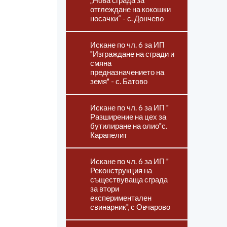
„Нова сграда за
отглеждане на кокошки
носачки“ - с. Дончево
Искане по чл. 6 за ИП
"Изграждане на сгради и
смяна
предназначението на
земя" - с. Батово
Искане по чл. 6 за ИП "
Разширение на цех за
бутилиране на олио"с.
Карапелит
Искане по чл. 6 за ИП "
Реконструкция на
съществуваща сграда
за втори
експериментален
свинарник", с Овчарово