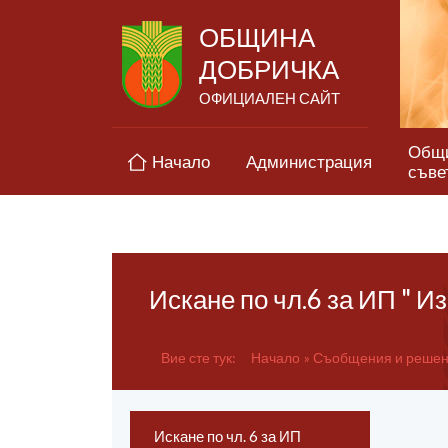
ОБЩИНА
ДОБРИЧКА
ОФИЦИАЛЕН САЙТ
Общ
Начало
Администрация
съве
Искане по чл.6 за ИП " И
Вие сте тук:
Начало
Съобщения и решени
Искане по чл. 6 за ИП