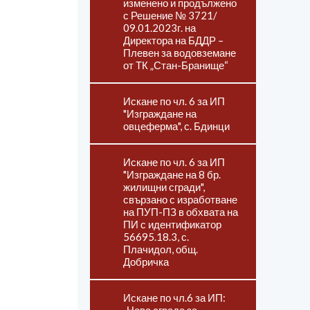
изменено и продължено
с Решение № 3721/
09.01.2023г. на
Директора на БДДР –
Плевен за водовземане
от ТК „Стан-Бранище“
Искане по чл. 6 за ИП
"Изграждане на
овцеферма", с. Бдинци
Искане по чл. 6 за ИП
"Изграждане на 8 бр.
жилищни сгради",
свързано с изработване
на ПУП-ПЗ в обхвата на
ПИ с идентификатор
56695.18.3, с.
Плачидол, общ.
Добричка
Искане по чл.6 за ИП: