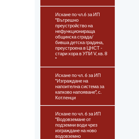
Искане по чл.6 за ИП
"Вътрешно
преустройство на
нефункционираща
общинска сграда/
бивша детска градина,
преустроена в ЦНСТ -
стари хора в УПИ V, кв. 8
"
Искане по чл. 6 за ИП
"Изграждане на
напоителна система за
капково напояване", с.
Котленци
Искане по чл. 6 за ИП
"Водовземане от
подземни води чрез
изграждане на ново
водовземно