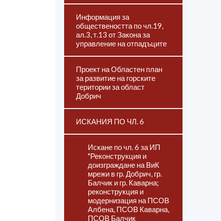
Информация за
обществеността по чл.19,
ал.3, т.13 от Закона за
управление на отпадъците
Проект на Областен план
за развитие на горските
територии за област
Добрич
ИСКАНИЯ ПО ЧЛ. 6
Искане по чл. 6 за ИП
"Реконструкция и
доизграждане на ВиК
мрежи в гр. Добрич, гр.
Балчик и гр. Каварна;
реконструкция и
модернизация на ПСОВ
Албена, ПСОВ Каварна,
ПСОВ Балчик