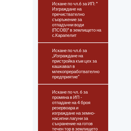
Искане по чл.6 за ИП: "
Изграждане на
пречиствателно
съоръжение за
отпадъчни води
(ПСОВ)" в землището на
с.Карапелит
Искане по чл.6 за
„Изграждане на
пристройка към цех за
кашкавал в
млекопреработвателно
предприятие“
Искане по чл. 6 за
промяна в ИП -
отпадане на 4 броя
резервоара и
изграждане на земно-
насипни лагуни за
съхранение на готов
течен тор в землището