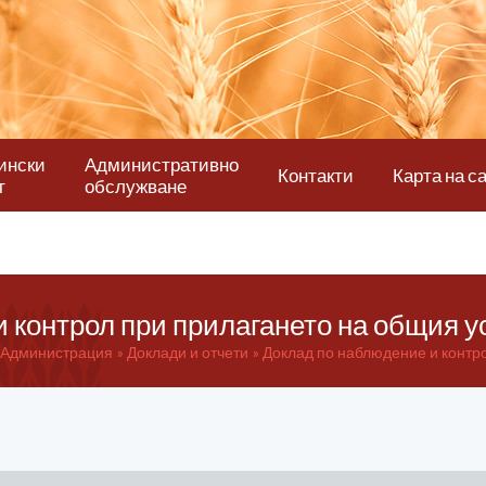
ински
Административно
Контакти
Карта на с
т
обслужване
 контрол при прилагането на общия у
Администрация
Доклади и отчети
Доклад по наблюдение и контро