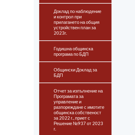
Доклад по наблюдение
и контрол при
прилагането на общия
устройствен план за
2023г.
Годишна общинска
програма по БДП
Общински Доклад за
БДП
Отчет за изпълнение на
Програмата за
управление и
разпореждане с имотите
общинска собственост
за 2022 г., приет с
Решение №937 от 2023
г.