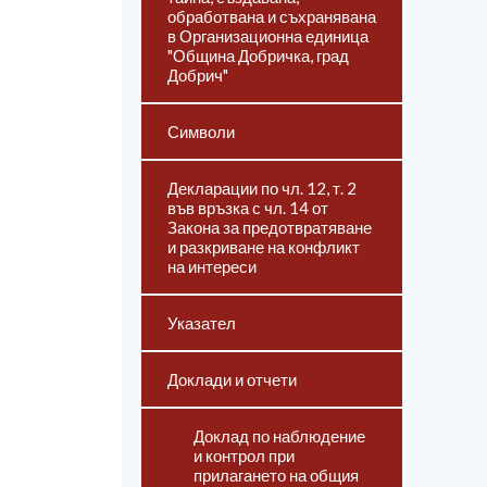
обработвана и съхранявана
в Организационна единица
"Община Добричка, град
Добрич"
Символи
Декларации по чл. 12, т. 2
във връзка с чл. 14 от
Закона за предотвратяване
и разкриване на конфликт
на интереси
Указател
Доклади и отчети
Доклад по наблюдение
и контрол при
прилагането на общия