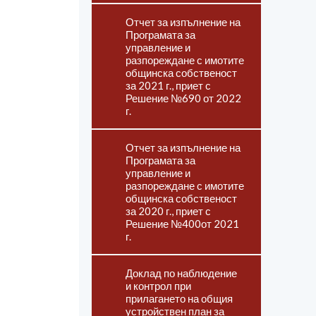
Отчет за изпълнение на
Програмата за
управление и
разпореждане с имотите
общинска собственост
за 2021 г., приет с
Решение №690 от 2022
г.
Отчет за изпълнение на
Програмата за
управление и
разпореждане с имотите
общинска собственост
за 2020 г., приет с
Решение №400от 2021
г.
Доклад по наблюдение
и контрол при
прилагането на общия
устройствен план за