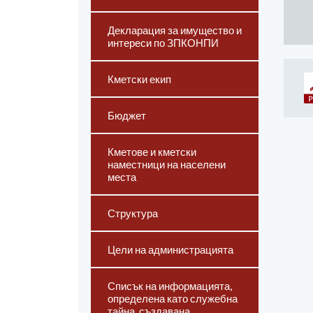
Декларация за имущество и
интереси по ЗПКОНПИ
Кметски екип
Бюджет
Кметове и кметски
наместници на населени
места
Структура
Цели на администрацията
Списък на информацията,
определена като служебна
тайна, създавана,