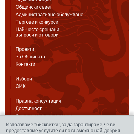
Общински съвет
Административно обслужване
Търгове и конкурси
Най-често срещани
въпроси и отговори
Проекти
За Общината
Контакти
Избори
ОИК
Правна консултация
Достъпност
Защита на личните данни
Антикорупция
Използваме "бисквитки", за да гарантираме, че ви
предоставяме услугите си по възможно най-добрия
Връзки