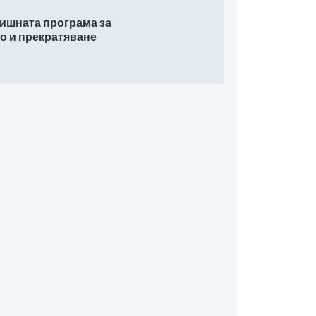
дишната програма за
о и прекратяване