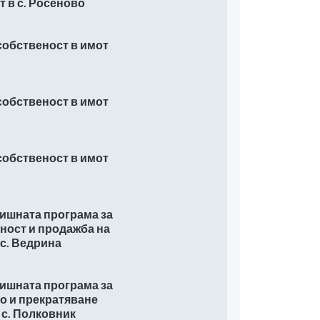
 в с. Росеново
собственост в имот
собственост в имот
собственост в имот
дишната програма за
ност и продажба на
 с. Ведрина
дишната програма за
о и прекратяване
 с. Полковник