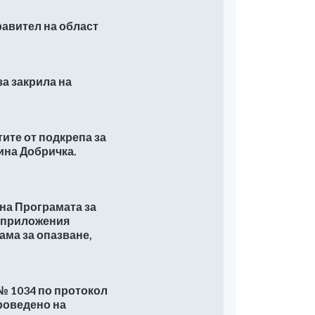
равител на област
за закрила на
ите от подкрепа за
ина Добричка.
 на Програмата за
с приложения
ама за опазване,
№ 1034 по протокол
роведено на