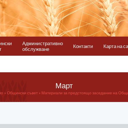
ински
Административно
Контакти
Карта на с
т
обслужване
Март
ло
Общински
съвет
Материали за предстоящо заседание на Общ