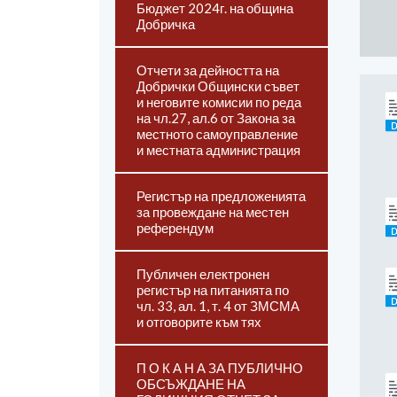
Бюджет 2024г. на община
Добричка
Отчети за дейността на
Добрички Общински съвет
и неговите комисии по реда
на чл.27, ал.6 от Закона за
местното самоуправление
и местната администрация
Регистър на предложенията
за провеждане на местен
референдум
Публичен електронен
регистър на питанията по
чл. 33, ал. 1, т. 4 от ЗМСМА
и отговорите към тях
П О К А Н А ЗА ПУБЛИЧНО
ОБСЪЖДАНЕ НА