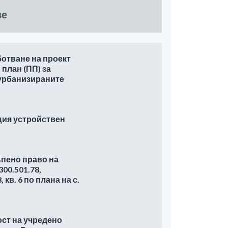
ве
ботване на проект
план (ПП) за
 урбанизираните
щия устройствен
ъпено право на
00.501.78,
кв. 6 по плана на с.
ост на учредено