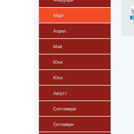
Март
Април
Май
Юни
Юли
Август
Септември
Октомври