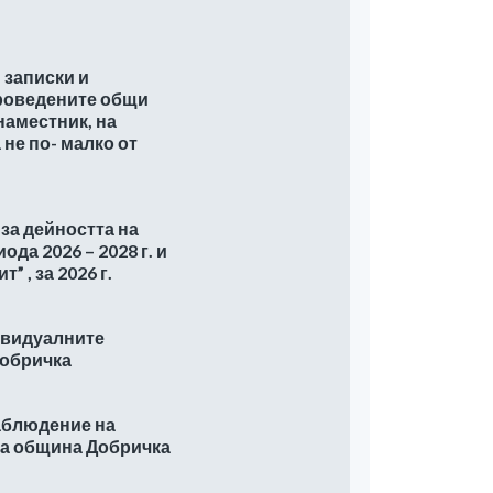
 записки и
проведените общи
наместник, на
не по- малко от
 за дейността на
да 2026 – 2028 г. и
 , за 2026 г.
ивидуалните
Добричка
наблюдение на
на община Добричка