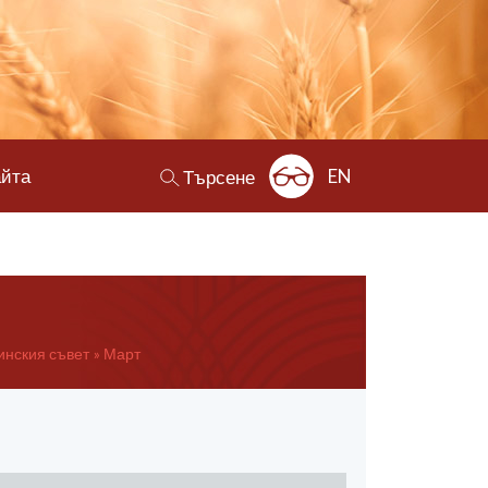
айта
EN
Търсене
инския съвет
Март