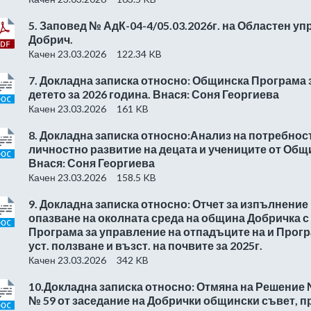
5. Заповед № АдК-04-4/05.03.2026г. на Областен уп
Добрич.
Качен 23.03.2026
122.34 KB
7. Докладна записка относно: Общинска Програма 
детето за 2026 година. Внася: Соня Георгиева
Качен 23.03.2026
161 KB
8. Докладна записка относно:Анализ на потребност
личностно развитие на децата и учениците от Общ
Внася: Соня Георгиева
Качен 23.03.2026
158.5 KB
9. Докладна записка относно: Отчет за изпълнение
опазване на околната среда на община Добричка 
Програма за управление на отпадъците на и Прогр
уст. ползване и възст. на почвите за 2025г.
Качен 23.03.2026
342 KB
10.Докладна записка относно: Отмяна на Решение 
№ 59 от заседание на Добрички общински съвет, п