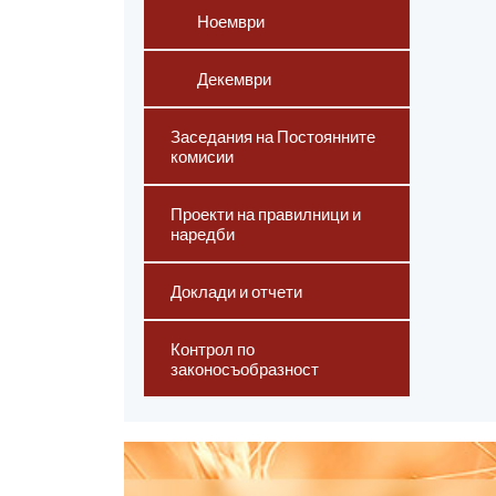
Ноември
Декември
Заседания на Постоянните
комисии
Проекти на правилници и
наредби
Доклади и отчети
Контрол по
законосъобразност