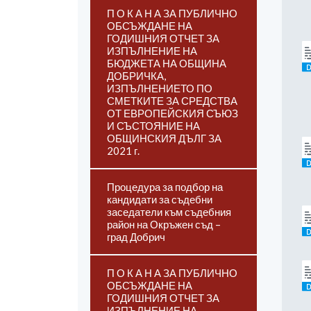
П О К А Н А ЗА ПУБЛИЧНО
ОБСЪЖДАНЕ НА
ГОДИШНИЯ ОТЧЕТ ЗА
ИЗПЪЛНЕНИЕ НА
БЮДЖЕТА НА ОБЩИНА
ДОБРИЧКА,
ИЗПЪЛНЕНИЕТО ПО
СМЕТКИТЕ ЗА СРЕДСТВА
ОТ ЕВРОПЕЙСКИЯ СЪЮЗ
И СЪСТОЯНИЕ НА
ОБЩИНСКИЯ ДЪЛГ ЗА
2021 г.
Процедура за подбор на
кандидати за съдебни
заседатели към съдебния
район на Окръжен съд –
град Добрич
П О К А Н А ЗА ПУБЛИЧНО
ОБСЪЖДАНЕ НА
ГОДИШНИЯ ОТЧЕТ ЗА
ИЗПЪЛНЕНИЕ НА