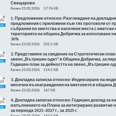
Свещарово
Качен 23.03.2026
57.76 KB
1. Предложение относно: Разглеждане на докладни
предложения с приложени към тях протоколи от 
събрания по кметства и населени места с кметски 
територията на община Добричка за използване на 
30%
Качен 23.03.2026
201.5 KB
2. Представяне за сведение на Стратегически план
звено „Вътрешен одит“ в Община Добричка, за перио
Годишен план за дейността на звено „Вътрешен одит”
Качен 23.03.2026
214.5 KB
3. Докладна записка относно: Индексиране на инд
месечни възнаграждения на кметовете в община 
Качен 23.03.2026
167 KB
4. Докладна записка относно: Годишен доклад за 
изпълнението на Плана за интегрирано развитие 
за периода 2021-2027 г., за 2025 г.
Качен 23.03.2026
163.5 KB