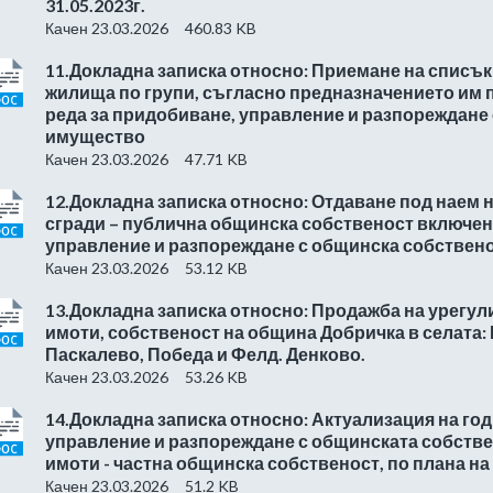
31.05.2023г.
Качен 23.03.2026
460.83 KB
11.Докладна записка относно: Приемане на списъ
жилища по групи, съгласно предназначението им п
реда за придобиване, управление и разпореждане
имущество
Качен 23.03.2026
47.71 KB
12.Докладна записка относно: Отдаване под наем 
сгради – публична общинска собственост включен
управление и разпореждане с общинска собственос
Качен 23.03.2026
53.12 KB
13.Докладна записка относно: Продажба на урегу
имоти, собственост на община Добричка в селата:
Паскалево, Победа и Фелд. Денково.
Качен 23.03.2026
53.26 KB
14.Докладна записка относно: Актуализация на го
управление и разпореждане с общинската собстве
имоти - частна общинска собственост, по плана на
Качен 23.03.2026
51.2 KB