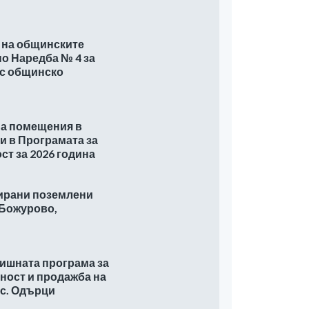
к на общинските
о Наредба № 4 за
 с общинско
на помещения в
и в Програмата за
т за 2026 година
лирани поземлени
 Божурово,
дишната програма за
ност и продажба на
 с. Одърци