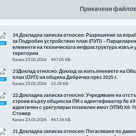
Прикачени файло
24.Докладна записка относно: Разрешение за изра
за Подробен устройствен план (ПУП) – Парцеларен 
елементи на техническата инфраструктура извън
територии
Качен 23.03.2026
447.05 KB
23Доклад относно: Доклад за изпълнението на Об
план (ОУП) на община Добричка през 2025 г.
Качен 23.03.2026
52.18 KB
22.Докладна записка относно: Учредяване на отст
строеж върху общински ПИ с идентификатор № 693
идентичен с урегулиран поземлен имот (УПИ) XII-78, 
Стожер
Качен 23.03.2026
447.36 KB
21.Докладна записка относно: Погасяване по давн