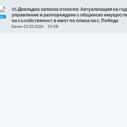
15.Докладна записка относно: Актуализация на го
управление и разпореждане с общинско имуществ
на съсобственост в имот по плана на с. Победа
Качен 23.03.2026
53 KB