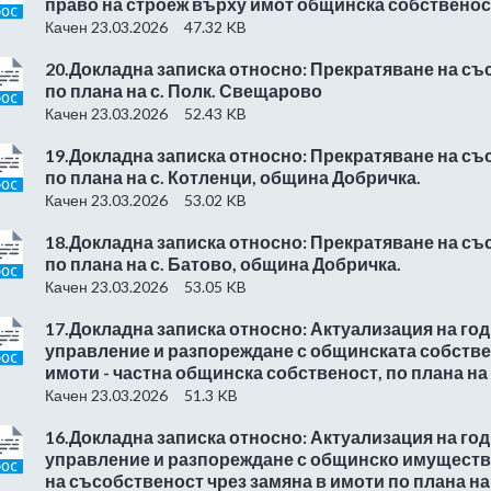
право на строеж върху имот общинска собственост
Качен 23.03.2026
47.32 KB
20.Докладна записка относно: Прекратяване на съ
по плана на с. Полк. Свещарово
Качен 23.03.2026
52.43 KB
19.Докладна записка относно: Прекратяване на съ
по плана на с. Котленци, община Добричка.
Качен 23.03.2026
53.02 KB
18.Докладна записка относно: Прекратяване на съ
по плана на с. Батово, община Добричка.
Качен 23.03.2026
53.05 KB
17.Докладна записка относно: Актуализация на го
управление и разпореждане с общинската собстве
имоти - частна общинска собственост, по плана на
Качен 23.03.2026
51.3 KB
16.Докладна записка относно: Актуализация на го
управление и разпореждане с общинско имуществ
на съсобственост чрез замяна в имоти по плана на