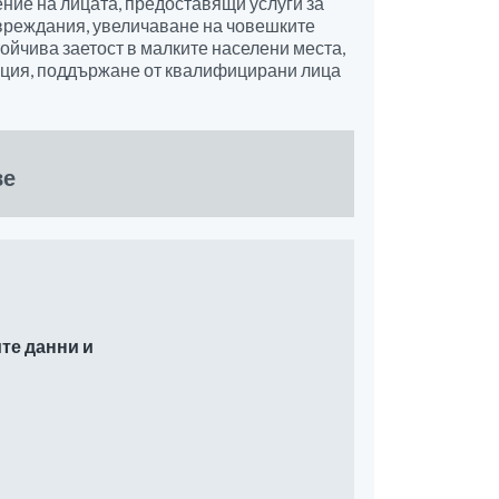
ение на лицата, предоставящи услуги за
увреждания, увеличаване на човешките
ойчива заетост в малките населени места,
ация, поддържане от квалифицирани лица
ве
те данни и