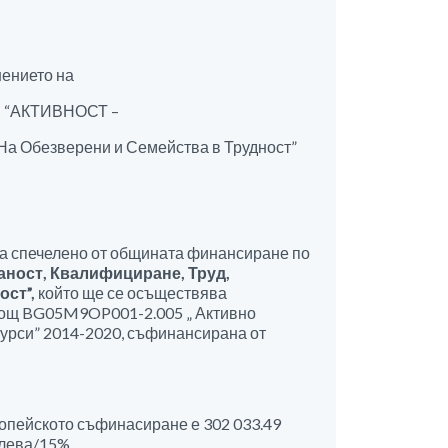
нението на
1 “АКТИВНОСТ –
На Обезверени и Семейства в Трудност”
за спечелено от общината финансиране по
ност, Квалифициране, Труд,
ост”
,
който ще се осъществява
мощ BG05M9OP001-2.005 „ Активно
урси” 2014-2020, съфинансирана от
ропейското съфинасиране е 302 033.49
 лева/15%.