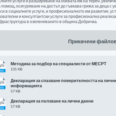
лните услуги и разширяване на обхвата им на терен, увелич
 помощ, осигуряване на достъп до гъвкава грижа за деца с 
си в социалните услуги, и професионалното им развитие, уст
ователни и консултантски услуги за професионална реализ
фраструктура в озеленяването в община Добричка.
Прикачени файло
Методика за подбор на специалисти от МЕСРТ
135 KB
Декларация за спазване поверителността на лични
информацията
57 KB
Декларация за ползване на лични данни
57 KB