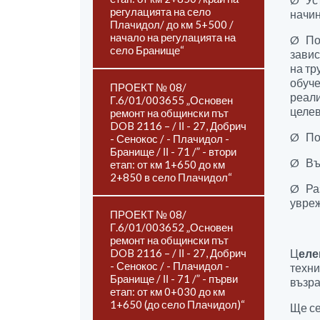
регулацията на село
начин
Плачидол/ до км 5+500 /
начало на регулацията на
Ø Под
село Бранище“
завис
на тр
обуче
ПРОЕКТ № 08/
реали
Г.6/01/003655 „Основен
целев
ремонт на общински път
DOB 2116 – / ІІ - 27, Добрич
Ø Пов
- Сенокос / - Плачидол -
Бранище / ІІ - 71 /” - втори
Ø Въз
етап: от км 1+650 до км
2+850 в село Плачидол“
Ø Раз
увре
ПРОЕКТ № 08/
Г.6/01/003652 „Основен
ремонт на общински път
DOB 2116 – / ІІ - 27, Добрич
Ц
еле
- Сенокос / - Плачидол -
техни
Бранище / ІІ - 71 /” - първи
възра
етап: от км 0+030 до км
1+650 (до село Плачидол)“
Ще се