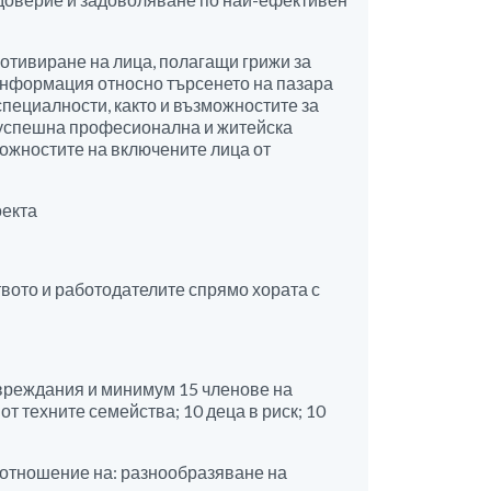
отивиране на лица, полагащи грижи за
информация относно търсенето на пазара
специалности, както и възможностите за
а успешна професионална и житейска
можностите на включените лица от
оекта
вото и работодателите спрямо хората с
 увреждания и минимум 15 членове на
т техните семейства; 10 деца в риск; 10
о отношение на: разнообразяване на