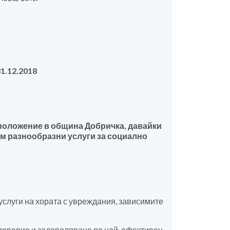
1.12.2018
положение в община Добричка, давайки
ом разнообразни услуги за социално
слуги на хората с увреждания, зависимите
 доверие и задоволяване по най-ефективен