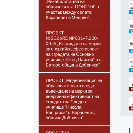
„Рехабилитация на
общински път DOB2100 в
участък между селата
Карапелит и Медово“.
ПРОЕКТ
№BG06RDNP001–7.020-
0055 „Въвеждане на мерки
за енергийна ефективност
на сградата на Основно
училище „Отец Паисий“ в с.
Батово, община Добричка“
ПРОЕКТ „Модернизация на
образователната среда -
въвеждане на мерки за
енергийна ефективност на
сградата на Средно
училище "Никола
Вапцаров" с. Карапелит,
община Добричка“