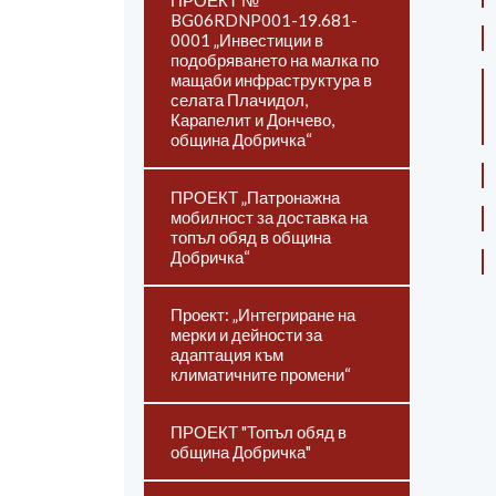
ПРОЕКТ №
BG06RDNP001-19.681-
0001 „Инвестиции в
подобряването на малка по
мащаби инфраструктура в
селата Плачидол,
Карапелит и Дончево,
община Добричка“
ПРОЕКТ „Патронажна
мобилност за доставка на
топъл обяд в община
Добричка“
Проект: „Интегриране на
мерки и дейности за
адаптация към
климатичните промени“
ПРОЕКТ "Топъл обяд в
община Добричка"