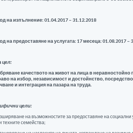
д на изпълнение: 01.04.2017 – 31.12.2018
д на предоставяне на услугата: 17 месеца: 01.08.2017 – 3
 цел:
бряване качеството на живот на лица в неравностойно 
раво на избор, независимост и достойнство, посредств
ване и интеграция на пазара на труда.
ифични цели:
ширяване на възможностите за предоставяне на социални у
и техните семейства;
ановяване на нагласите на лицата, изграждане на взаимно