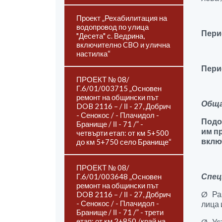
Проект „Рехабилитация на
водопровод по улица
Перио
"Десета" с. Ведрина,
включително CBO и улична
настилка“
Перио
ПРОЕКТ № 08/
Г.6/01/003715 „Основен
ремонт на общински път
Обща
DOB 2116 – / ІІ - 27, Добрич
- Сенокос / - Плачидол -
Подо
Бранище / ІІ - 71 /” -
им п
четвърти етап: от км 5+500
включ
до км 5+750 село Бранище“
ПРОЕКТ № 08/
Спец
Г.6/01/003648 „Основен
ремонт на общински път
Ø Раз
DOB 2116 – / ІІ - 27, Добрич
- Сенокос / - Плачидол -
лица 
Бранище / ІІ - 71 /” - трети
етап: от км 2+850 /край на
Ø Уст