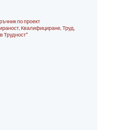
ръчник по проект
раност, Квалифициране, Труд,
в Трудност”