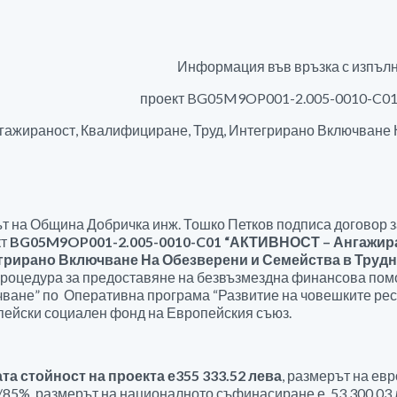
Информация във връзка с изпъл
проект BG05M9OP001-2.005-0010-C0
гажираност, Квалифициране, Труд, Интегрирано Включване 
т на Община Добричка инж. Тошко Петков подписа договор 
кт
BG05M9OP001-2.005-0010-C01 “АКТИВНОСТ – Ангажира
грирано Включване На Обезверени и Семейства в Трудн
роцедура за предоставяне на безвъзмездна финансова по
ване” по Оперативна програма “Развитие на човешките рес
ейски социален фонд на Европейския съюз.
та стойност на проекта е
355 333.52 лева
, размерът на ев
/85%, размерът на националното съфинасиране е 53 300.03