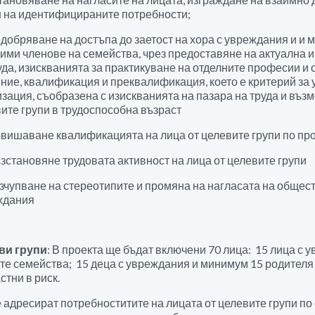
 на идентифицираните потребности;
обряване на достъпа до заетост на хора с увреждания и и м
ими членове на семейства, чрез предоставяне на актуална 
уда, изискванията за практикуване на отделните професии и 
ние, квалификация и преквалификация, което е критерий з
зация, съобразена с изискванията на пазара на труда и въз
ите групи в трудоспособна възраст
ишаване квалификацията на лица от целевите групи по пр
становяне трудовата активност на лица от целевите групи
чупване на стереотипите и промяна на нагласата на общест
ждания
ви групи
: В проекта ще бъдат включени 70 лица: 15 лица с
те семейства; 15 деца с увреждания и минимум 15 родителя о
стни в риск.
 адресират потребноститите на лицата от целевите групи п