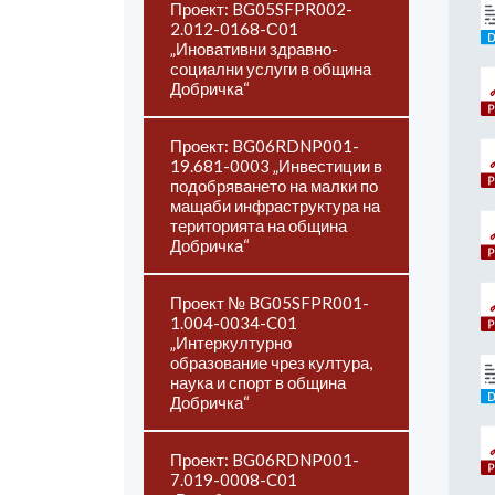
Проект: BG05SFPR002-
2.012-0168-С01
„Иновативни здравно-
социални услуги в община
Добричка“
Проект: BG06RDNP001-
19.681-0003 „Инвестиции в
подобряването на малки по
мащаби инфраструктура на
територията на община
Добричка“
Проект № BG05SFPR001-
1.004-0034-C01
„Интеркултурно
образование чрез култура,
наука и спорт в община
Добричка“
Проект: BG06RDNP001-
7.019-0008-C01