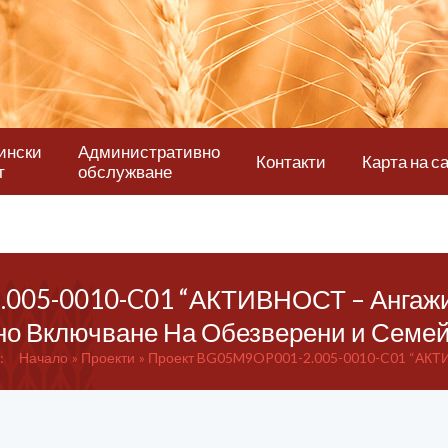
ински
Административно
Контакти
Карта на с
т
обслужване
005-0010-C01 “АКТИВНОСТ – Ангажи
но Включване На Обезверени и Семей
:
Начало
Проекти
Проект BG05M9OP001-2.005-0010-C01 “АКТИ