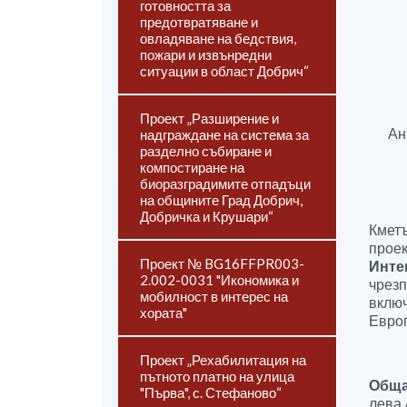
готовността за
предотвратяване и
овладяване на бедствия,
пожари и извънредни
ситуации в област Добрич“
Проект „Разширение и
Ан
надграждане на система за
разделно събиране и
компостиране на
биоразградимите отпадъци
на общините Град Добрич,
Добричка и Крушари“
Кметъ
прое
Проект № BG16FFPR003-
Инте
2.002-0031 "Икономика и
чрезп
мобилност в интерес на
включ
хората"
Европ
Проект „Рехабилитация на
пътното платно на улица
Обща
"Първа", с. Стефаново“
лева 