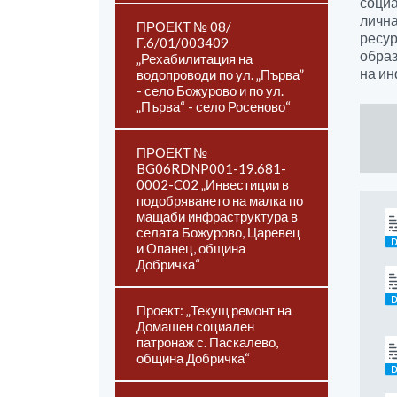
социа
лична
ПРОЕКТ № 08/
ресур
Г.6/01/003409
образ
„Рехабилитация на
на ин
водопроводи по ул. „Първа”
- село Божурово и по ул.
„Първа“ - село Росеново“
ПРОЕКТ №
BG06RDNP001-19.681-
0002-C02 „Инвестиции в
подобряването на малка по
мащаби инфраструктура в
селата Божурово, Царевец
и Опанец, община
Добричка“
Проект: „Текущ ремонт на
Домашен социален
патронаж с. Паскалево,
община Добричка“