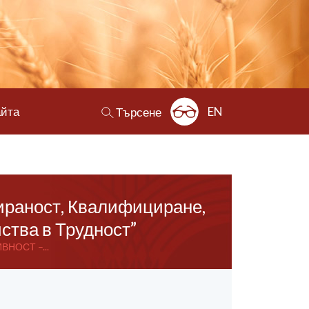
айта
EN
Търсене
раност, Квалифициране,
ства в Трудност”
ВНОСТ –...