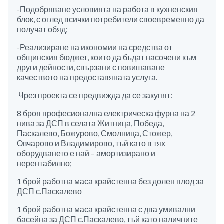
-Подобряване условията на работа в кухненския
блок, с оглед всички потребители своевременно да
получат обяд;
-Реализиране на икономии на средства от
общинския бюджет, които да бъдат насочени към
други дейности, свързани с повишаване
качеството на предоставяната услуга.
Чрез проекта се предвижда да се закупят:
8 броя професионална електрическа фурна на 2
нива за ДСП в селата Житница, Победа,
Паскалево, Божурово, Смолница, Стожер,
Овчарово и Владимирово, тъй като в тях
оборудването е най – амортизирано и
нерентабилно;
1 брой работна маса крайстенна без долен плод за
ДСП с.Паскалево
1 брой работна маса крайстенна с два умивални
басейна за ДСП с.Паскалево, тъй като наличните