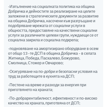
-Изпълнение на социалната политика на община
Добричка и дейностите за реализиране на целите
заложени в стратегическите документи за развитие
на община Добричка, насочени към разгръщане и
подобряване мрежата от социални услуги в
общността, предоставяне на качествени социални
услуги за различните целеви групи, нуждаещи се от
социална закрила и социална подкрепа;
-подновяване на амортизирано оборудване в осем
от общо 13 –те ДСП в община Добричка – в селата
Житница, Победа, Паскалево, Божурово,
Смолница, Стожер и Овчарово;
-Осигуряване на по-добри и безопасни условия на
труд за работещите в кухнята на ДСП;
-Пестене на време и разходи за енергия при
приготвянето на храната;
-По-добрарентабилност, ефективност и по-високо
качество на храната, приготвяна от ДСП;