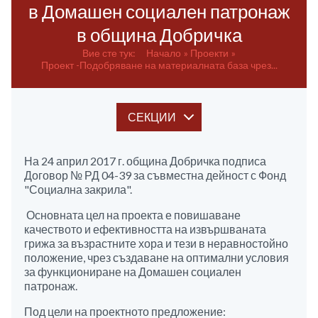
в Домашен социален патронаж
в община Добричка
Вие сте тук:
Начало
Проекти
Проект -Подобряване на материалната база чрез...
СЕКЦИИ
На 24 април 2017 г. община Добричка подписа
Договор № РД 04-39 за съвместна дейност с Фонд
"Социална закрила".
Основната цел на проекта е повишаване
качеството и ефективността на извършваната
грижа за възрастните хора и тези в неравностойно
положение, чрез създаване на оптимални условия
за функциониране на Домашен социален
патронаж.
Под цели на проектното предложение: