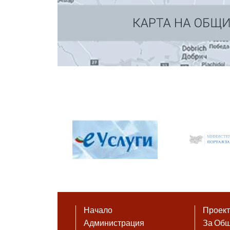
Начало
Проек
Администрация
За Об