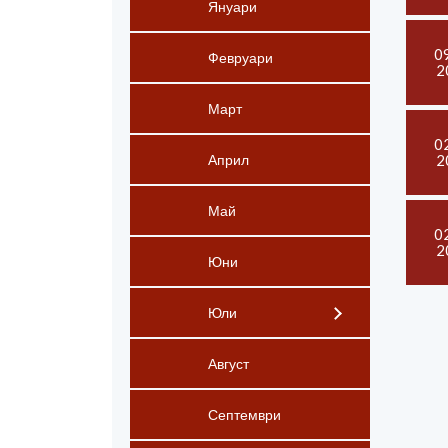
Януари
0
Февруари
2
Март
0
2
Април
Май
0
2
Юни
Юли
Август
Септември