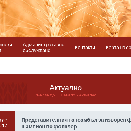
ински
Административно
Контакти
Карта на с
т
обслужване
Актуално
Вие сте тук:
Начало
Актуално
Представителният ансамбъл за изворен ф
3.07
012
шампион по фолклор