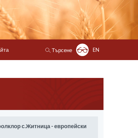
айта
EN
Търсене
олклор с.Житница - европейски