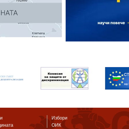
ти
Избори
щината
ОИК