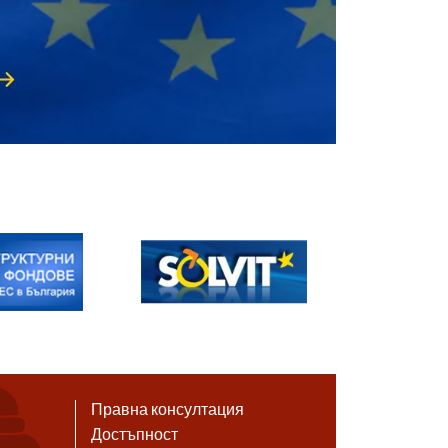
Правна консултация
Достъпност