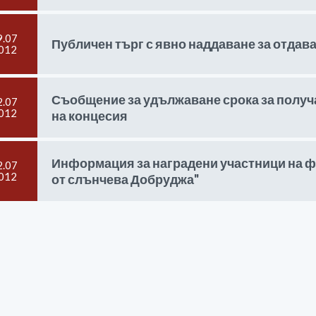
9.07
Публичен търг с явно наддаване за отдава
012
Съобщение за удължаване срока за получ
2.07
012
на концесия
Информация за наградени участници на ф
2.07
012
от слънчева Добруджа"