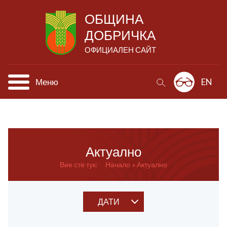
ОБЩИНА
ДОБРИЧКА
ОФИЦИАЛЕН САЙТ
Меню
EN
Актуално
Вие сте тук:
Начало
Актуално
ДАТИ