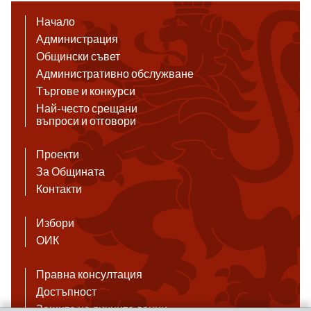
Начало
Администрация
Общински съвет
Административно обслужване
Търгове и конкурси
Най-често срещани
въпроси и отговори
Проекти
За Общината
Контакти
Избори
ОИК
Правна консултация
Достъпност
Защита на личните данни