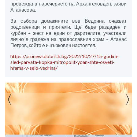
провежда в навечерието на Архангеловден, заяви
Атанасова.
За събора домакините във Ведрина очакват
родственици и приятели. Ще бъде раздаден и
курбан – жест на един от дарителите, участвали
лично в градежа на православния храм – Атанас
Петров, който е и църковен настоятел.
https://pronewsdobrich.bg/2022/10/27/15-godini-
sled-parvata-kopka-mitropolit-yoan-shte-osveti-
hrama-v-selo-vedrina/