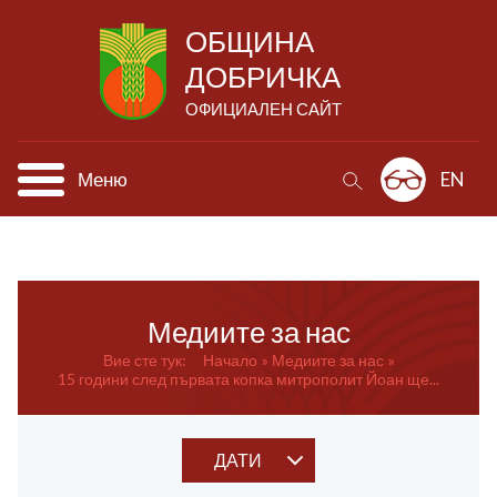
ОБЩИНА
ДОБРИЧКА
ОФИЦИАЛЕН САЙТ
Меню
EN
Медиите за нас
Вие сте тук:
Начало
Медиите за нас
15 години след първата копка митрополит Йоан ще...
ДАТИ