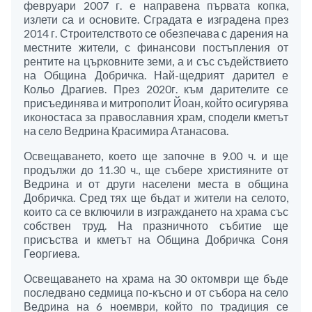
февруари 2007 г. е направена първата копка,
излети са и основите. Сградата е изградена през
2014 г. Строителството се обезпечава с дарения на
местните жители, с финансови постъпления от
рентите на църковните земи, а и със съдействието
на Община Добричка. Най-щедрият дарител е
Кольо Драгиев. През 2020г. към дарителите се
присъединява и митрополит Йоан, който осигурява
иконостаса за православния храм, сподели кметът
на село Ведрина Красимира Атанасова.
Освещаването, което ще започне в 9.00 ч. и ще
продължи до 11.30 ч., ще събере християните от
Ведрина и от други населени места в община
Добричка. Сред тях ще бъдат и жители на селото,
които са се включили в изграждането на храма със
собствен труд. На празничното събитие ще
присъства и кметът на Община Добричка Соня
Георгиева.
Освещаването на храма на 30 октомври ще бъде
последвано седмица по-късно и от събора на село
Ведрина на 6 ноември, който по традиция се