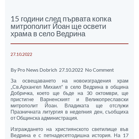
15 години след първата копка
митрополит Йоан ще освети
храма в село Ведрина
27.10.2022
By Pro News Dobrich 27.10.2022 No Comment
За освещаването на новоизградения храм
„Св.Архангел Михаил“ в село Ведрина в община
Добричка, което ще бъде на 30 октомври, ще
пристигне Варненският и Великопреславски
митрополит Йоан. Владиката ще отслужи
Празничната литургия в неделния ден, съобщиха
от Общинска администрация.
Изграждането на християнското светилище във
Ведрина е с петнадесетгодишна история. На 17